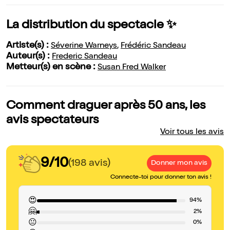
La distribution du spectacle ✨
Artiste(s) :
Séverine Warneys
,
Frédéric Sandeau
Auteur(s) :
Frederic Sandeau
Metteur(s) en scène :
Susan Fred Walker
Comment draguer après 50 ans, les
avis spectateurs
Voir tous les avis
9/10
(198 avis)
Donner mon avis
Connecte-toi pour donner ton avis !
😍
94%
🤗
2%
😐
0%