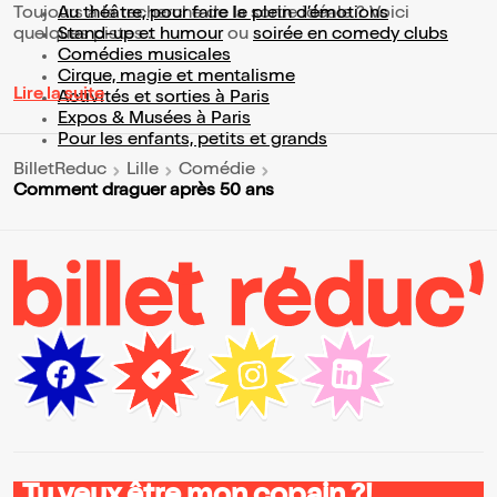
Toujours à la recherche de la sortie idéale ? Voici
Au théâtre, pour faire le plein d’émotions
quelques pistes :
Stand-up et humour
ou
soirée en comedy clubs
Comédies musicales
Cirque, magie et mentalisme
Lire la suite
Activités et sorties à Paris
Expos & Musées à Paris
Pour les enfants, petits et grands
BilletReduc
Lille
Comédie
Comment draguer après 50 ans