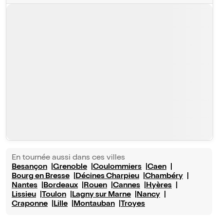
En tournée aussi dans ces villes
Besançon
Grenoble
Coulommiers
Caen
Bourg en Bresse
Décines Charpieu
Chambéry
Nantes
Bordeaux
Rouen
Cannes
Hyères
Lissieu
Toulon
Lagny sur Marne
Nancy
Craponne
Lille
Montauban
Troyes