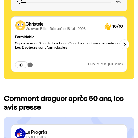
🙁
4%
Christele
10/10
Vu avec Billet Réduc'
le 18 juil. 2026
Formidable
Be
Super soirée. Que du bonheur. On attend le 2 avec impatience.
No
Les 2 acteurs sont formidables
co
Publié
le 19 juil. 2026
Comment draguer après 50 ans, les
avis presse
Le Progrès
Il y a 11 mois