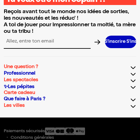
Tu veux être mon copain ?!
Reçois avant tout le monde nos idées de sorties,
les nouveautés et les réduc' !
A toi de jouer pour impressionner ta moitié, ta mère
ou ta tribu !
S’inscrire S’inscrire S’inscri
Adresse email pour la newsletter
Une question ?
Professionnel
Les spectacles
✨Les pépites
Carte cadeau
Que faire à Paris ?
Les villes
Paiements sécurisés
Conditions générales