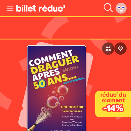
réduc' du
moment
-14%