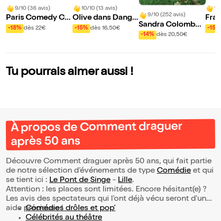
9/10 (36 avis)
10/10 (13 avis)
10
9/10 (252 avis)
Paris Comedy Clu
Olive dans Dange
Fran
Sandra Colombo
b
reux, mais serein...
aux 
-18%
dès 22€
-15%
dès 16,50€
-15%
dans Que faire de
-14%
dès 20,50€
ra
s cons ?
Tu pourrais aimer aussi !
À propos de Comment draguer
après 50 ans
Découvre Comment draguer après 50 ans, qui fait partie
de notre sélection d’événements de type
Comédie
et qui
se tient ici :
Le Pont de Singe
-
Lille
.
Attention : les places sont limitées. Encore hésitant(e) ?
Les avis des spectateurs qui l'ont déjà vécu seront d'une
aide précieuse !
Comédies drôles et pop’
Célébrités au théâtre