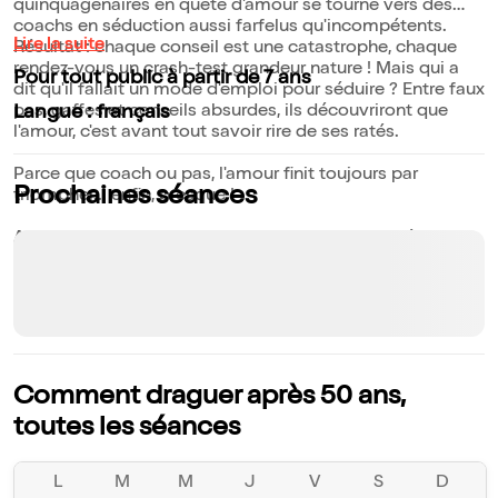
quinquagénaires en quête d'amour se tourne vers des
coachs en séduction aussi farfelus qu'incompétents.
Lire la suite
Résultat : chaque conseil est une catastrophe, chaque
rendez-vous un crash-test grandeur nature ! Mais qui a
Pour tout public à partir de 7 ans
dit qu'il fallait un mode d'emploi pour séduire ? Entre faux
pas, gaffes et conseils absurdes, ils découvriront que
Langue : français
l'amour, c'est avant tout savoir rire de ses ratés.
Parce que coach ou pas, l'amour finit toujours par
Prochaines séances
triompher... enfin, presque !
Avec une touche d'humour universel, cette comédie
pétillante pleine de charme célèbre les surprises et les
délices des rencontres, prouvant que l'amour reste un jeu
irrésistible à tout moment de la vie...
Comment draguer après 50 ans,
toutes les séances
L
M
M
J
V
S
D