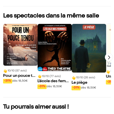
Les spectacles dans la même salle
10/10 (87 avis)
10/
Pour un pouce ten
Un a
10/10 (77 avis)
10/10 (26 avis)
du
L'école des femme
-31%
dès 18,50€
-31%
Le piège
s
-31%
dès 18,50€
-31%
dès 18,50€
Tu pourrais aimer aussi !