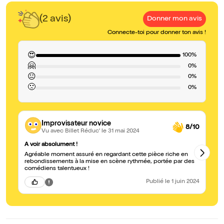
(2 avis)
Donner mon avis
Connecte-toi pour donner ton avis !
😍
100%
🤗
0%
😐
0%
🙁
0%
Improvisateur novice
8/10
Vu avec Billet Réduc'
le 31 mai 2024
A voir absolument !
Su
Agréable moment assuré en regardant cette pièce riche en
De
rebondissements à la mise en scène rythmée, portée par des
de
comédiens talentueux !
pa
Publié
le 1 juin 2024