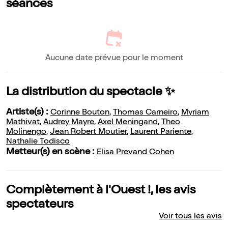
séances
Aucune date prévue pour le moment
La distribution du spectacle ✨
Artiste(s) :
Corinne Bouton
,
Thomas Carneiro
,
Myriam
Mathivat
,
Audrey Mayre
,
Axel Meningand
,
Theo
Molinengo
,
Jean Robert Moutier
,
Laurent Pariente
,
Nathalie Todisco
Metteur(s) en scène :
Elisa Prevand Cohen
Complètement à l'Ouest !, les avis
spectateurs
Voir tous les avis