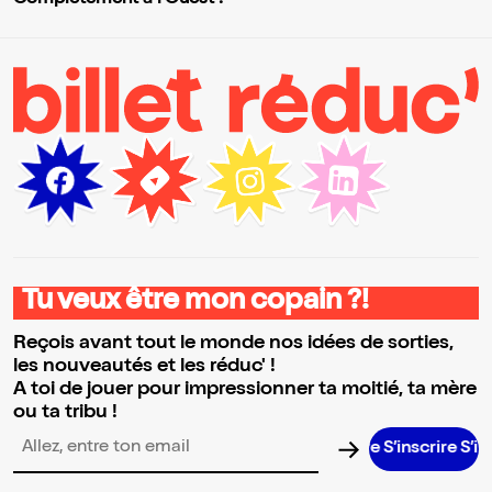
Tu veux être mon copain ?!
Reçois avant tout le monde nos idées de sorties,
les nouveautés et les réduc' !
A toi de jouer pour impressionner ta moitié, ta mère
ou ta tribu !
S’inscrire S’inscrir
Adresse email pour la newsletter