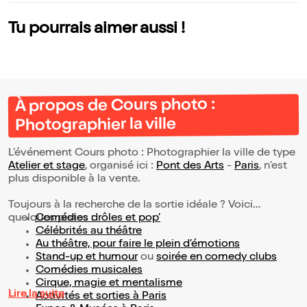
s escrocs et gran
ds arnaqueurs) | p
Tu pourrais aimer aussi !
ar Gabrielle Arnau
lt-Lazard
À propos de Cours photo :
Photographier la ville
L’événement Cours photo : Photographier la ville de type
Atelier et stage
, organisé ici :
Pont des Arts
-
Paris
, n'est
plus disponible à la vente.
Toujours à la recherche de la sortie idéale ? Voici
quelques pistes :
Comédies drôles et pop’
Célébrités au théâtre
Au théâtre, pour faire le plein d’émotions
Stand-up et humour
ou
soirée en comedy clubs
Comédies musicales
Cirque, magie et mentalisme
Lire la suite
Activités et sorties à Paris