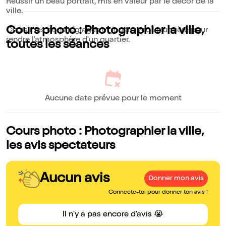
Réussir un beau portrait, mis en valeur par le décor de la
ville.
Cours photo : Photographier la ville,
Choisir les bons réglages et jouer avec la lumière pour
rendre l'atmosphère d'un quartier.
toutes les séances
Aucune date prévue pour le moment
Cours photo : Photographier la ville,
les avis spectateurs
Aucun avis
Donner mon avis
Connecte-toi pour donner ton avis !
Il n'y a pas encore d'avis 😭