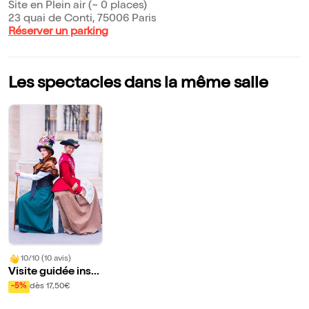
Site en Plein air (~ 0 places)
23 quai de Conti, 75006 Paris
Réserver un parking
Les spectacles dans la même salle
10/10 (10 avis)
Visite guidée insol
ite : Le Paris peu fr
-5%
dès 17,50€
équentable (petit