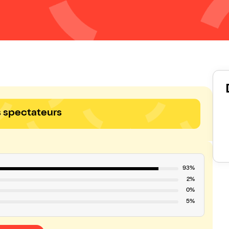
s spectateurs
93%
2%
0%
5%