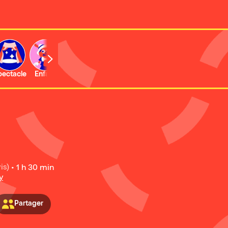
b
pectacle
Enfant
Concert
Activité
Expo et musée
is)
•
1 h 30 min
y
Partager