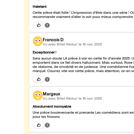
Haletant
Cette pièce était folle ! L'impression d'être dans une série ! O
recommande vraiment d'aller la voir pour mieux comprendre to
Francois D
Vu avec Billet Réduc'
le 16 nov. 2025
Exceptionnel !
Sans aucun doute LA pièce à voir en cette fin d'année 2025. 
emportent dans ce fait divers hallucinant. Mais surtout, Rose Noël nous offre une incarnation de Denali absolument bouleversante
de réalisme, de sincérité et de justesse. Une comédienne hor
marqué. Courrez vite voir cette pièce, mais attention, on en 
Margaux
Vu avec Billet Réduc'
le 16 nov. 2025
Absolument incroyable
Une pièce bouleversante et prenante Les comédiens sont extraordinaires, et Denali … est surprenante et captivante Bravo ! Merci
pour les frissons