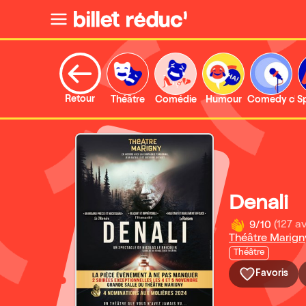
Retour
Théâtre
Comédie
Humour
Comedy clu
S
Denali
9/10
(127 av
Théâtre Marign
Théâtre
Favoris