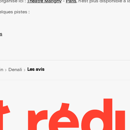
 organisé ici :
Théâtre Marigny
-
Paris
, n'est plus disponible à 
elques pistes :
s
Les avis
in
Denali