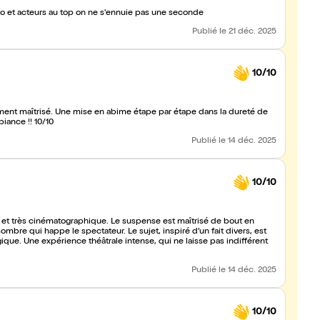
io et acteurs au top on ne s'ennuie pas une seconde
Publié
le 21 déc. 2025
10/10
ement maîtrisé. Une mise en abime étape par étape dans la dureté de
biance !! 10/10
Publié
le 14 déc. 2025
10/10
ve et très cinématographique. Le suspense est maîtrisé de bout en
re qui happe le spectateur. Le sujet, inspiré d’un fait divers, est
ique. Une expérience théâtrale intense, qui ne laisse pas indifférent
Publié
le 14 déc. 2025
10/10