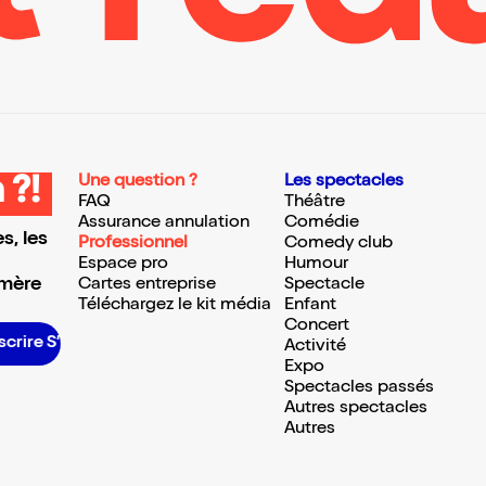
Une question ?
Les spectacles
 ?!
FAQ
Théâtre
Assurance annulation
Comédie
s, les
Professionnel
Comedy club
Espace pro
Humour
 mère
Cartes entreprise
Spectacle
Téléchargez le kit média
Enfant
Concert
scrire S’inscrire S’inscrire S’inscrire S’inscrire S’inscrire S’inscrire S’inscrire S’inscrire S’inscrire S’inscrire S’inscrire
Activité
Expo
Spectacles passés
Autres spectacles
Autres