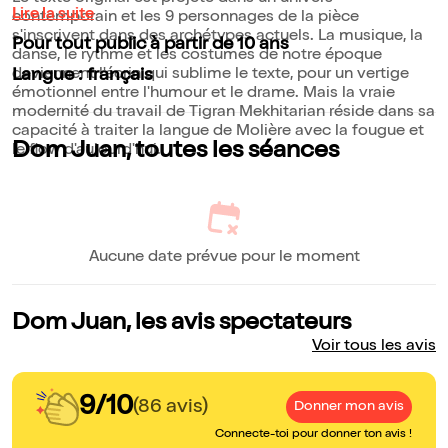
Lire la suite
contemporain et les 9 personnages de la pièce
s'inscrivent dans des archétypes actuels. La musique, la
Pour tout public à partir de 10 ans
danse, le rythme et les costumes de notre époque
deviennent l'écrin qui sublime le texte, pour un vertige
Langue : français
émotionnel entre l'humour et le drame. Mais la vraie
modernité du travail de Tigran Mekhitarian réside dans sa
capacité à traiter la langue de Molière avec la fougue et
Dom Juan, toutes les séances
le flow d'aujourd'hui.
Aucune date prévue pour le moment
Dom Juan, les avis spectateurs
Voir tous les avis
9/10
(86 avis)
Donner mon avis
Connecte-toi pour donner ton avis !