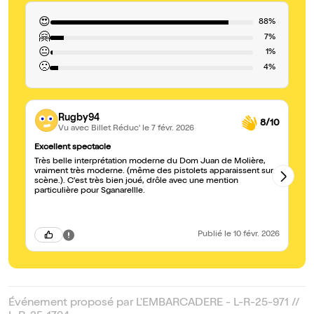
😍
88%
🤗
7%
😐
1%
🙁
4%
Rugby94
8/10
Vu avec Billet Réduc'
le 7 févr. 2026
Excellent spectacle
Un
Très belle interprétation moderne du Dom Juan de Molière,
Su
vraiment très moderne. (même des pistolets apparaissent sur
s'
scène.). C'est très bien joué, drôle avec une mention
et
particulière pour Sganarellle.
Sg
ma
ét
sp
Publié
le 10 févr. 2026
Événement proposé par L'EMBARCADERE - L-R-25-971 //