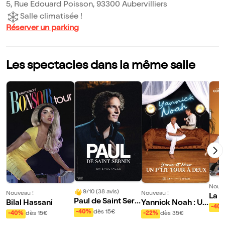
5, Rue Edouard Poisson, 93300 Aubervilliers
Salle climatisée !
Réserver un parking
Les spectacles dans la même salle
Nouve
9/10 (38 avis)
Nouveau !
Nouveau !
La L
Paul de Saint Serni
Bilal Hassani
Yannick Noah : Un
-40
n
p'tit tour à deux
-40%
dès 15€
-40%
dès 15€
-22%
dès 35€