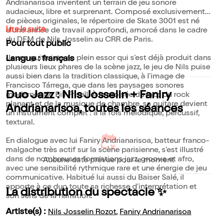
Andrianarisoa inventent un terrain de jeu sonore
audacieux, libre et surprenant. Composé exclusivement
de pièces originales, le répertoire de Skate 3001 est né
Lire la suite
d'une année de travail approfondi, amorcé dans le cadre
du DEM de Nils Josselin au CRR de Paris.
Pour tout public
Jeune guitariste en plein essor qui s'est déjà produit dans
Langue : français
plusieurs lieux phares de la scène jazz, le jeu de Nils puise
aussi bien dans la tradition classique, à l'image de
Francisco Tárrega, que dans les paysages sonores
Duo Jazz : Nils Josselin + Faniry
modernes de Bill Frisell. À la croisée du jazz, du rock
planant et de la musique de chambre, sa guitare devient
Andrianarisoa, toutes les séances
un instrument complet : à la fois mélodique, percussif,
textural.
En dialogue avec lui Faniry Andrianarisoa, batteur franco-
malgache très actif sur la scène parisienne, s'est illustré
dans de nombreuses formations jazz, groove et afro,
Aucune date prévue pour le moment
avec une sensibilité rythmique rare et une énergie de jeu
communicative. Habitué lui aussi du Baiser Salé, il
apporte à ce duo toute sa richesse d'interprétation et
La distribution du spectacle ✨
son sens de la narration.
Artiste(s) :
Nils Josselin Rozot
,
Faniry Andrianarisoa