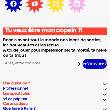
Tu veux être mon copain ?!
Reçois avant tout le monde nos idées de sorties,
les nouveautés et les réduc' !
A toi de jouer pour impressionner ta moitié, ta mère
ou ta tribu !
S’inscrire S’ins
Adresse email pour la newsletter
Une question ?
Professionnel
Les spectacles
✨Les pépites
Carte cadeau
Que faire à Paris ?