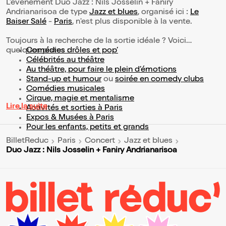
L’événement Duo Jazz : Nils Josselin + Faniry
Andrianarisoa de type
Jazz et blues
, organisé ici :
Le
Baiser Salé
-
Paris
, n'est plus disponible à la vente.
Toujours à la recherche de la sortie idéale ? Voici
quelques pistes :
Comédies drôles et pop’
Célébrités au théâtre
Au théâtre, pour faire le plein d’émotions
Stand-up et humour
ou
soirée en comedy clubs
Comédies musicales
Cirque, magie et mentalisme
Lire la suite
Activités et sorties à Paris
Expos & Musées à Paris
Pour les enfants, petits et grands
BilletReduc
Paris
Concert
Jazz et blues
Duo Jazz : Nils Josselin + Faniry Andrianarisoa