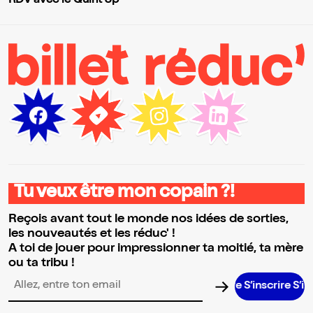
RDV avec le Quint'Up
Tu veux être mon copain ?!
Reçois avant tout le monde nos idées de sorties,
les nouveautés et les réduc' !
A toi de jouer pour impressionner ta moitié, ta mère
ou ta tribu !
S’inscrire S’inscrire
Adresse email pour la newsletter