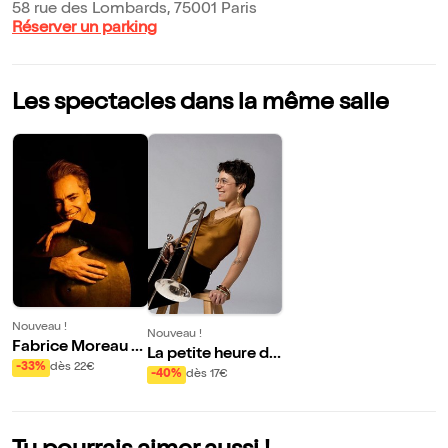
58 rue des Lombards, 75001 Paris
Réserver un parking
Les spectacles dans la même salle
Nouveau !
Nouveau !
Fabrice Moreau +
La petite heure de
Nelson Veras + Jo
-33%
dès 22€
Gabrielle Rachel e
-40%
dès 17€
zef Dumoulin + Ri
t JulesH
cardo Izquierdo