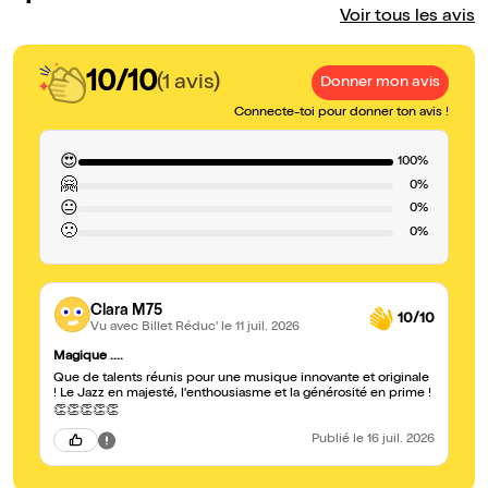
Voir tous les avis
10/10
(1 avis)
Donner mon avis
Connecte-toi pour donner ton avis !
😍
100%
🤗
0%
😐
0%
🙁
0%
Clara M75
10/10
Vu avec Billet Réduc'
le 11 juil. 2026
Magique ....
Que de talents réunis pour une musique innovante et originale
! Le Jazz en majesté, l'enthousiasme et la générosité en prime !
👏👏👏👏👏
Publié
le 16 juil. 2026