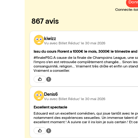
Donn
Connecte-toi 
867 avis
kiwizz
Vu avec Billet Réduc'
le 30 mai 2026
Issu du cours Florent a 1000€ le mois, 3000€ le trimestre and
#finalePSG A cause de la finale de Champoins League, une salle remplie de couples 
l'impro s'en est retrouvée complètement changée... Sinon les s
consanguinité, religion... Vraiment très drôle et enfin un stand up un peu original ! De plus il fait des acrobaties avec son ventre !
Vraiment a conseiller.
Denis6
Vu avec Billet Réduc'
le 30 mai 2026
Excellent spectacle
Edouard est un excellent comédien, qui joue tantôt avec le publ
notamment des expériences sexuelles. Un immense talent d'im
excellent moment ! A suivre car il ira loin je suis certain ! Et c