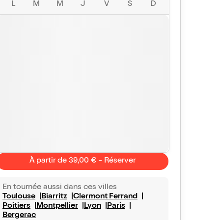
L
M
M
J
V
S
D
À partir de 39,00 € - Réserver
En tournée aussi dans ces villes
Toulouse
Biarritz
Clermont Ferrand
Poitiers
Montpellier
Lyon
Paris
Bergerac