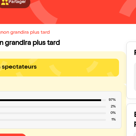
Partager
non grandira plus tard
n grandira plus tard
s spectateurs
97%
2%
0%
1%