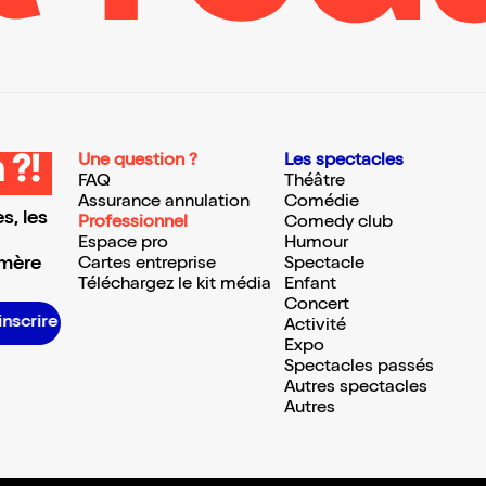
Une question ?
Les spectacles
 ?!
FAQ
Théâtre
Assurance annulation
Comédie
s, les
Professionnel
Comedy club
Espace pro
Humour
 mère
Cartes entreprise
Spectacle
Téléchargez le kit média
Enfant
Concert
S’inscrire S’inscrire S’inscrire S’inscrire S’inscrire S’inscrire S’inscrire S’inscrire S’inscrire S’inscrire S’inscrire S’inscrire
Activité
Expo
Spectacles passés
Autres spectacles
Autres