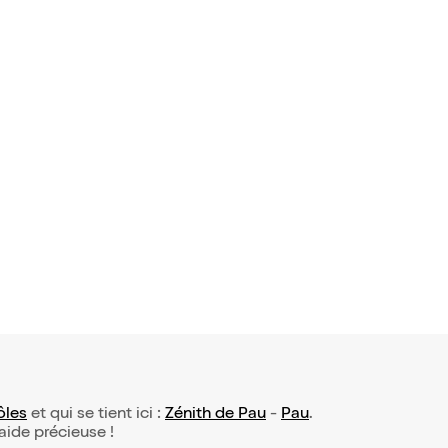
ôles
et qui se tient ici :
Zénith de Pau
-
Pau
.
 aide précieuse !