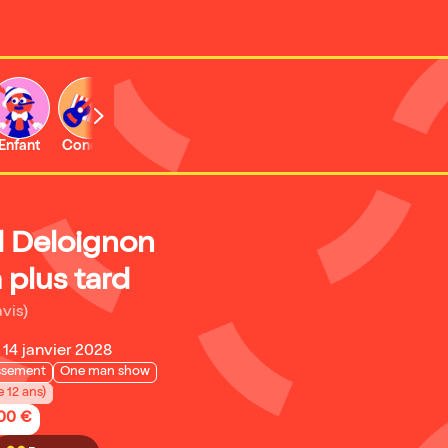
Enfant
Concert
 Deloignon
 plus tard
avis)
14 janvier 2028
issement
One man show
e 12 ans)
,00 €