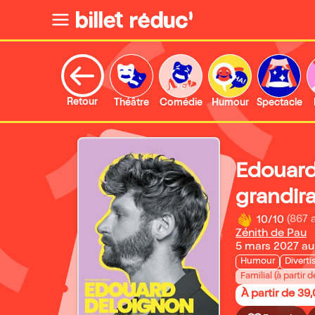
Retour
Théâtre
Comédie
Humour
Spectacle
Edouard
grandira
10/10
(867 
Zénith de Pau
5 mars 2027 au 
Humour
Divert
Familial (à partir d
À partir de 39