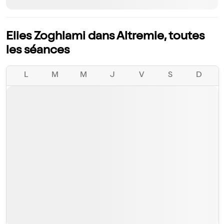
Elies Zoghlami dans Altremie, toutes
les séances
L
M
M
J
V
S
D