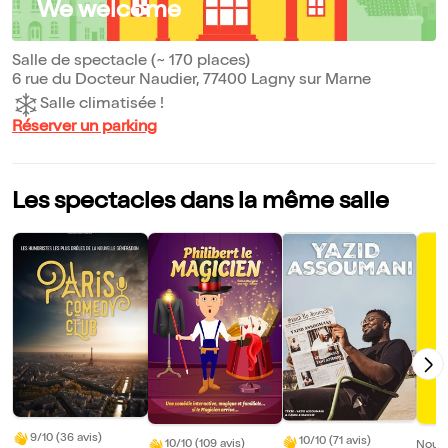
We welcome
Salle de spectacle (~ 170 places)
6 rue du Docteur Naudier, 77400 Lagny sur Marne
Salle climatisée !
Réserver un parking
Les spectacles dans la même salle
9/10 (36 avis)
10/10 (71 avis)
10/10 (109 avis)
Nouve