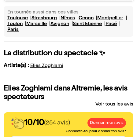
En tournée aussi dans ces villes
Toulouse
Strasbourg
Nîmes
Cenon
Montpellier
Toulon
Marseille
Avignon
Saint Etienne
Pacé
Paris
La distribution du spectacle ✨
Artiste(s) :
Elies Zoghlami
Elies Zoghlami dans Altremie, les avis
spectateurs
Voir tous les avis
10/10
(254 avis)
Donner mon avis
Connecte-toi pour donner ton avis !