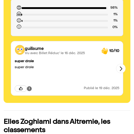
😍
98%
🤗
1%
😐
1%
🙁
0%
guillaume
10/10
Vu avec Billet Réduc'
le 16 déc. 2025
super drole
Ex
super drole
Su
ac
mo
Publié
le 19 déc. 2025
Elies Zoghlami dans Altremie, les
classements