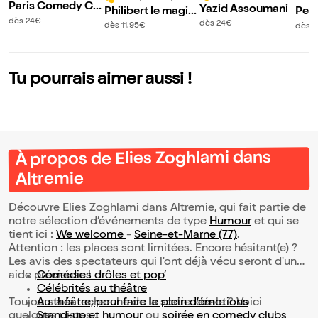
Paris Comedy Clu
Yazid Assoumani
Philibert le magici
Pep
b
dès 24€
en
ub
dès 24€
dès 11,95€
dès 
Tu pourrais aimer aussi !
À propos de Elies Zoghlami dans
Altremie
Découvre Elies Zoghlami dans Altremie, qui fait partie de
notre sélection d’événements de type
Humour
et qui se
tient ici :
We welcome
-
Seine-et-Marne (77)
.
Attention : les places sont limitées. Encore hésitant(e) ?
Les avis des spectateurs qui l'ont déjà vécu seront d'une
aide précieuse !
Comédies drôles et pop’
Célébrités au théâtre
Toujours à la recherche de la sortie idéale ? Voici
Au théâtre, pour faire le plein d’émotions
quelques pistes :
Stand-up et humour
ou
soirée en comedy clubs