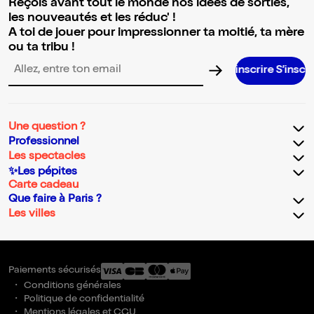
Reçois avant tout le monde nos idées de sorties,
les nouveautés et les réduc' !
A toi de jouer pour impressionner ta moitié, ta mère
ou ta tribu !
S’inscrire S’inscrire S’inscrire
Adresse email pour la newsletter
Une question ?
Professionnel
Les spectacles
✨Les pépites
Carte cadeau
Que faire à Paris ?
Les villes
Paiements sécurisés
Conditions générales
Politique de confidentialité
Mentions légales et CGU