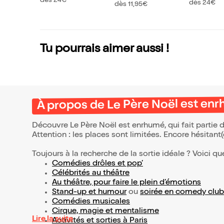
dès 24€
dès 24€
n
dès 11,95€
Tu pourrais aimer aussi !
À propos de Le Père Noël est en
Découvre Le Père Noël est enrhumé, qui fait partie
Attention : les places sont limitées. Encore hésitant
Toujours à la recherche de la sortie idéale ? Voici qu
Comédies drôles et pop’
Célébrités au théâtre
Au théâtre, pour faire le plein d’émotions
Stand-up et humour
ou
soirée en comedy club
Comédies musicales
Cirque, magie et mentalisme
Lire la suite
Activités et sorties à Paris