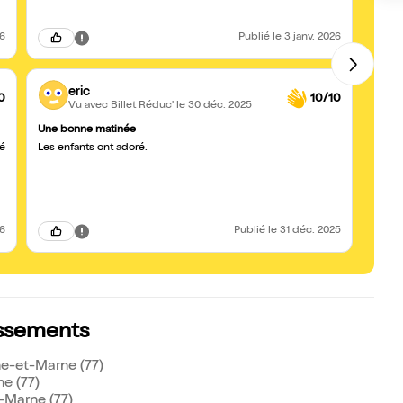
26
Publié
le 3 janv. 2026
eric
0
10/10
Vu avec Billet Réduc'
le 30 déc. 2025
Une bonne matinée
Un mo
ié
Les enfants ont adoré.
Cette
les pe
coméd
excell
c’étai
l’éme
26
Publié
le 31 déc. 2025
assements
ne-et-Marne (77)
e (77)
-Marne (77)