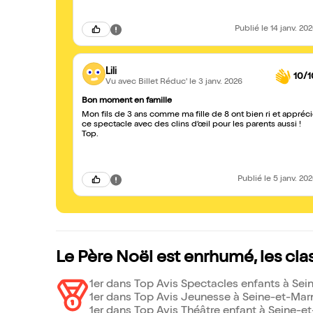
Publié
le 14 janv. 20
Lili
10/1
Vu avec Billet Réduc'
le 3 janv. 2026
Bon moment en famille
Mon fils de 3 ans comme ma fille de 8 ont bien ri et appréc
ce spectacle avec des clins d’œil pour les parents aussi !
Top.
Publié
le 5 janv. 20
Le Père Noël est enrhumé, les cl
1er dans Top Avis Spectacles enfants à Sei
1er dans Top Avis Jeunesse à Seine-et-Marn
1er dans Top Avis Théâtre enfant à Seine-et