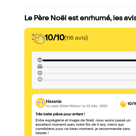
Le Père Noël est enrhumé, les avi
10/10
(116 avis)
😍
🤗
😐
🙁
Hasania
10/1
Vu avec Billet Réduc'
le 23 déc. 2025
Très belle pièce pour enfant !
Entre espièglerie et magie de Noël, nous avons passé un
excellent moment avec notre fils de 4 ans, merci aux
comédiens pour ce beau moment, je recommande sans
hésiter !