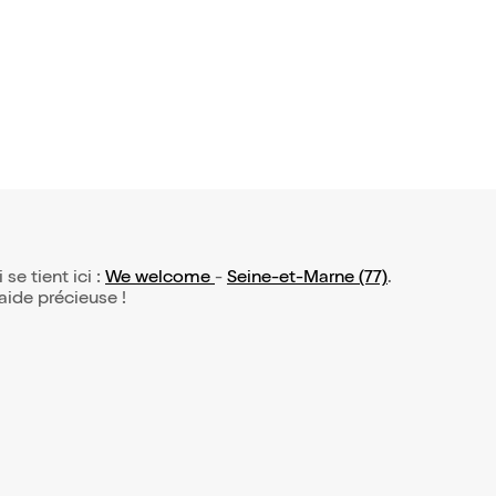
resque vr
 se tient ici :
We welcome
-
Seine-et-Marne (77)
.
 aide précieuse !