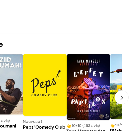
e
 avis)
Nouveau !
10/10 (27
10/10 (463 avis)
soumani
Peps' Comedy Club