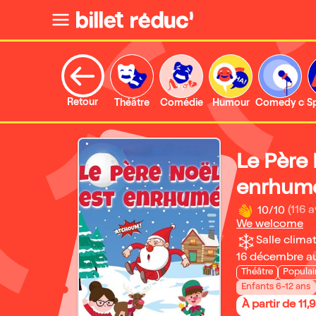
Retour
Théâtre
Comédie
Humour
Comedy clu
S
Le Père 
enrhum
10/10
(116 a
We welcome
Salle climat
16 décembre a
Théâtre
Populai
Enfants 6-12 ans
À partir de 11,