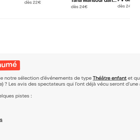
PV dans P
Taha Mansour dans
dès 22€
ai
L'Effet Papillon
dès 24€
dès 24€
rhumé
 de notre sélection d’événements de type
Théâtre enfant
et qui
(e) ? Les avis des spectateurs qui l'ont déjà vécu seront d'une
elques pistes :
s