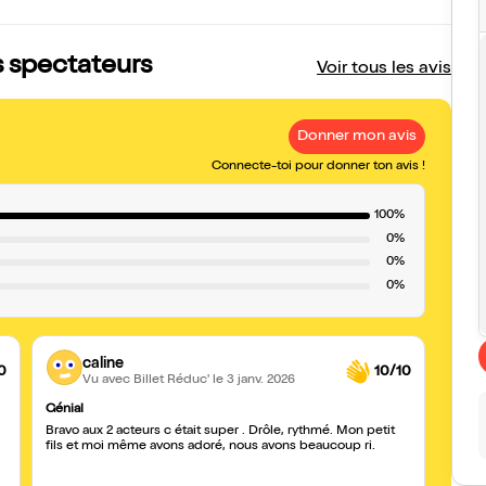
s spectateurs
Voir tous les avis
Donner mon avis
Connecte-toi pour donner ton avis !
100%
0%
0%
0%
caline
0
10/10
Vu avec Billet Réduc'
le 3 janv. 2026
Génial
Spect
Bravo aux 2 acteurs c était super . Drôle, rythmé. Mon petit
Mon fi
fils et moi même avons adoré, nous avons beaucoup ri.
bien r