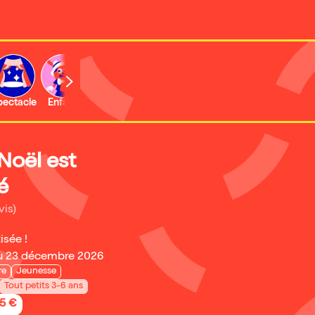
b
pectacle
Enfant
Concert
Activité
Expo et musée
Noël est
é
vis)
isée !
u 23 décembre 2026
re
Jeunesse
Tout petits 3-6 ans
95 €