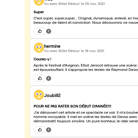
Vu avec Billet Réduc'
le 20 nov. 2021
Super
C'est super, super,super... Original, dynamique, enlevé, en h
hermine
Vu avec Billet Réduc'
le 18 nov. 2021
Courez-y !
Après le Festival d'Avignon, Elliot Jenicot retrouve une scèn
est époustouflant. Il s'approprie les textes de Raymond Devos
Joubi92
POUR NE PAS RATER SON DÉBUT D'ANNÉE!!!!
J'ai découvert cet artiste et ce spectacle ce soir. Il m'a boul
homme incroyable. Il met en scène les textes de Devos avec un
démonstratif, toujours sincère. Un pure bonheur, le rater serai