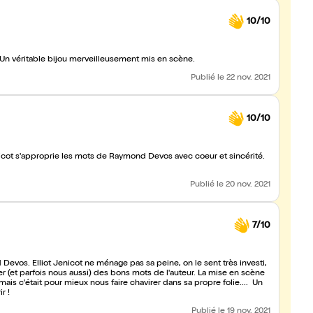
10/10
 !Un véritable bijou merveilleusement mis en scène.
Publié
le 22 nov. 2021
10/10
nicot s'approprie les mots de Raymond Devos avec coeur et sincérité.
Publié
le 20 nov. 2021
7/10
evos. Elliot Jenicot ne ménage pas sa peine, on le sent très investi,
r (et parfois nous aussi) des bons mots de l'auteur. La mise en scène
t mais c'était pour mieux nous faire chavirer dans sa propre folie.... Un
r !
Publié
le 19 nov. 2021