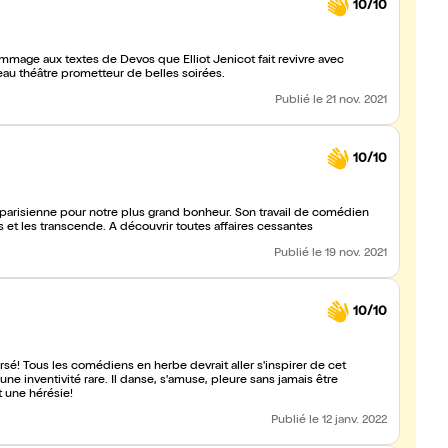
10/10
ommage aux textes de Devos que Elliot Jenicot fait revivre avec
beaucoup de talent et conviction. Nous découvrons ce nouveau théâtre prometteur de belles soirées.
Publié
le 21 nov. 2021
10/10
e parisienne pour notre plus grand bonheur. Son travail de comédien
 et les transcende. A découvrir toutes affaires cessantes
Publié
le 19 nov. 2021
10/10
versé! Tous les comédiens en herbe devrait aller s'inspirer de cet
e inventivité rare. Il danse, s'amuse, pleure sans jamais être
t une hérésie!
Publié
le 12 janv. 2022