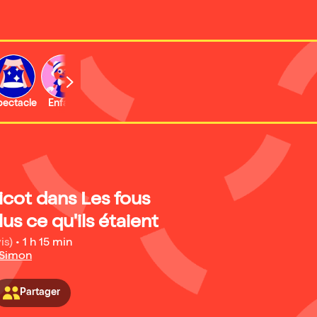
b
pectacle
Enfant
Concert
Activité
nicot dans Les fous
us ce qu'ils étaient
is)
•
1 h 15 min
 Simon
Partager