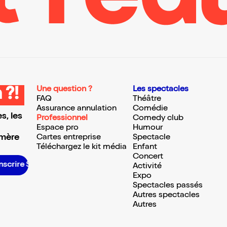
Une question ?
Les spectacles
 ?!
FAQ
Théâtre
Assurance annulation
Comédie
s, les
Professionnel
Comedy club
Espace pro
Humour
 mère
Cartes entreprise
Spectacle
Téléchargez le kit média
Enfant
Concert
’inscrire S’inscrire S’inscrire S’inscrire S’inscrire S’inscrire S’inscrire S’inscrire S’inscrire S’inscrire S’inscrire S’inscrire
Activité
Expo
Spectacles passés
Autres spectacles
Autres