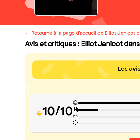
← Retourne à la page d'accueil de Elliot Jenicot d
Avis et critiques : Elliot Jenicot dan
Les avi
😍
10/10
🤗
😐
🙁