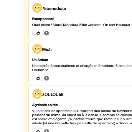
75benedicte
Exceptionnel !
Quel talent ! Merci Monsieur Elliot Jenicot ! On sort Heureux
Mich
Un Artiste
Une soirée époustouflante et chargée et émotions: Elliott Ja
Courez-y!
ZOULOU59
Agréable soirée
Vu hier soir ce spectacle qui reprend des textes de Raymond D
passant du mime, au chant ou à la danse. Il semble se délecte
est sobre et élégante, j'ai parfois trouvé que l'acteur surjouai
artiste (et une nouvelle très jolie salle de spectacle) à découvri