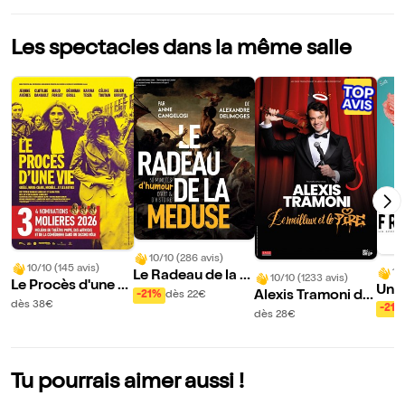
Les spectacles dans la même salle
10/10 (286 avis)
10/10 (145 avis)
10
Le Radeau de la M
10/10 (1233 avis)
Le Procès d'une vi
Une 
éduse
Alexis Tramoni da
-21%
dès 22€
e
dès 38€
ida 
-21%
ns Le meilleur et le
dès 28€
pire
Tu pourrais aimer aussi !