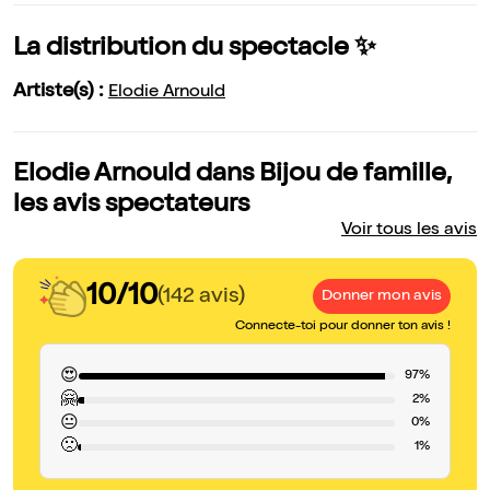
La distribution du spectacle ✨
Artiste(s) :
Elodie Arnould
Elodie Arnould dans Bijou de famille,
les avis spectateurs
Voir tous les avis
10/10
(142 avis)
Donner mon avis
Connecte-toi pour donner ton avis !
😍
97%
🤗
2%
😐
0%
🙁
1%