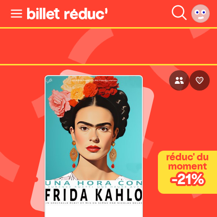
réduc' du
moment
-21%