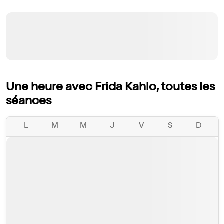
Une heure avec Frida Kahlo, toutes les
séances
L
M
M
J
V
S
D