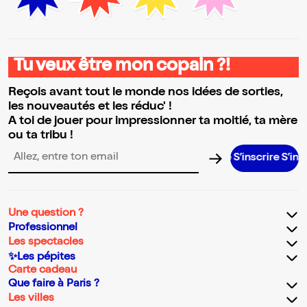
Tu veux être mon copain ?!
Reçois avant tout le monde nos idées de sorties,
les nouveautés et les réduc' !
A toi de jouer pour impressionner ta moitié, ta mère
ou ta tribu !
S’inscrire S’inscrire S’in
Adresse email pour la newsletter
Une question ?
Professionnel
Les spectacles
✨Les pépites
Carte cadeau
Que faire à Paris ?
Les villes