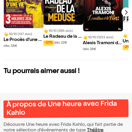
10/10 (286 avis)
10/10 (147 avis)
10
Le Radeau de la M
10/10 (1233 avis)
Le Procès d'une vi
Une 
éduse
Alexis Tramoni da
-21%
dès 22€
e
dès 38€
ida 
-21%
ns Le meilleur et le
dès 28€
pire
Tu pourrais aimer aussi !
À propos de Une heure avec Frida
Kahlo
Découvre Une heure avec Frida Kahlo, qui fait partie de
notre sélection d’événements de type
Théâtre