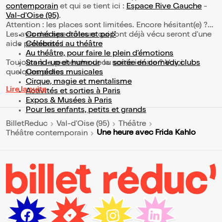
contemporain
et qui se tient ici :
Espace Rive Gauche
-
Val-d'Oise (95)
.
Attention : les places sont limitées. Encore hésitant(e) ?
Les avis des spectateurs qui l'ont déjà vécu seront d'une
Comédies drôles et pop’
aide précieuse !
Célébrités au théâtre
Au théâtre, pour faire le plein d’émotions
Toujours à la recherche de la sortie idéale ? Voici
Stand-up et humour
ou
soirée en comedy clubs
quelques pistes :
Comédies musicales
Cirque, magie et mentalisme
Lire la suite
Activités et sorties à Paris
Expos & Musées à Paris
Pour les enfants, petits et grands
BilletReduc
Val-d'Oise (95)
Théâtre
Une heure avec Frida Kahlo
Théâtre contemporain