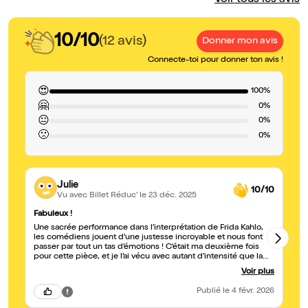
Voir tous les avis
10/10
(12 avis)
Donner mon avis
Connecte-toi pour donner ton avis !
😍
100%
🤗
0%
😐
0%
🙁
0%
Julie
10/10
Vu avec Billet Réduc'
le 23 déc. 2025
Fabuleux !
Su
Une sacrée performance dans l’interprétation de Frida Kahlo,
Be
les comédiens jouent d’une justesse incroyable et nous font
th
passer par tout un tas d’émotions ! C’était ma deuxième fois
en
pour cette pièce, et je l’ai vécu avec autant d’intensité que la
gr
première. Bravo et merci !
Voir plus
Publié
le 4 févr. 2026