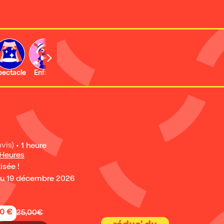
b
pectacle
Enfant
Concert
Activité
Expo et musée
avis)
•
1 heure
 Heures
isée !
au 19 décembre 2026
50 €
25,00€