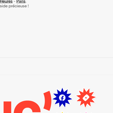
 Heures
-
Paris
.
 aide précieuse !