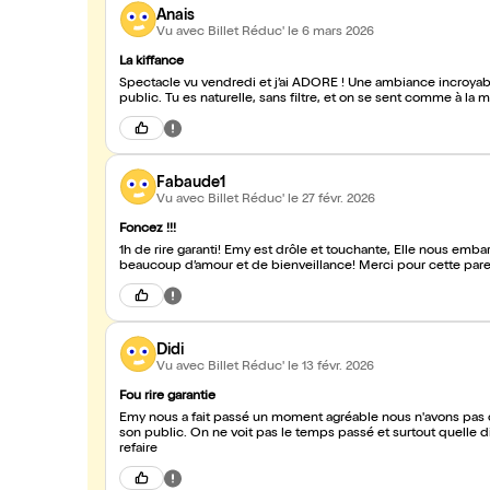
Anais
Vu avec Billet Réduc'
le 6 mars 2026
La kiffance
Spectacle vu vendredi et j’ai ADORÉ ! Une ambiance incroya
public. Tu es naturelle, sans filtre, et on se sent comme à la m
Fabaude1
Vu avec Billet Réduc'
le 27 févr. 2026
Foncez !!!
1h de rire garanti! Emy est drôle et touchante, Elle nous em
beaucoup d’amour et de bienveilla
Didi
Vu avec Billet Réduc'
le 13 févr. 2026
Fou rire garantie
Emy nous a fait passé un moment agréable nous n'avons pas ces
son public. On ne voit pas le temps passé et surtout quelle d
refaire