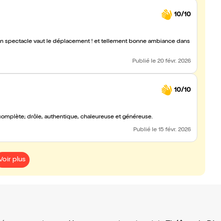
10/10
Son spectacle vaut le déplacement ! et tellement bonne ambiance dans
Publié
le 20 févr. 2026
10/10
ue j’ai vu. Emy est une artiste complète; drôle, authentique, chaleureuse et généreuse.
Publié
le 15 févr. 2026
Voir plus