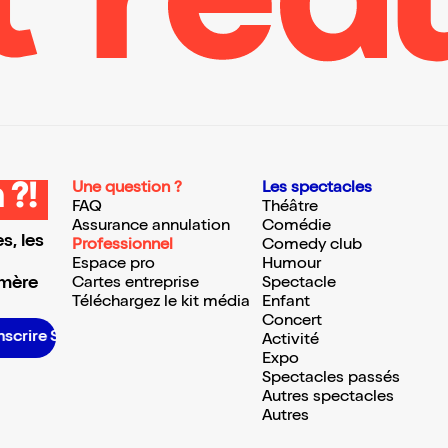
Une question ?
Les spectacles
 ?!
FAQ
Théâtre
Assurance annulation
Comédie
s, les
Professionnel
Comedy club
Espace pro
Humour
 mère
Cartes entreprise
Spectacle
Téléchargez le kit média
Enfant
Concert
scrire S’inscrire S’inscrire S’inscrire S’inscrire S’inscrire S’inscrire S’inscrire S’inscrire S’inscrire S’inscrire S’inscrire
Activité
Expo
Spectacles passés
Autres spectacles
Autres