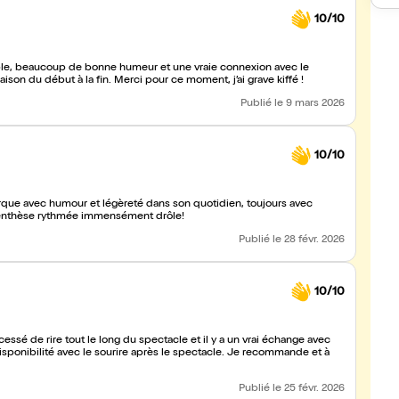
10/10
ble, beaucoup de bonne humeur et une vraie connexion avec le
aison du début à la fin. Merci pour ce moment, j’ai grave kiffé !
Publié
le 9 mars 2026
10/10
barque avec humour et légèreté dans son quotidien, toujours avec
nce! Merci pour cette parenthèse rythmée immensément drôle!
Publié
le 28 févr. 2026
10/10
sé de rire tout le long du spectacle et il y a un vrai échange avec
isponibilité avec le sourire après le spectacle. Je recommande et à
Publié
le 25 févr. 2026