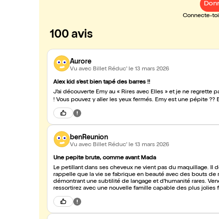
Donn
Connecte-toi 
100 avis
Aurore
Vu avec Billet Réduc'
le 13 mars 2026
Alex kid s’est bien tapé des barres !!
J’ai découverte Emy au « Rires avec Elles » et je ne regrette pas
!
benReunion
Vu avec Billet Réduc'
le 13 mars 2026
Une pepite brute, comme avant Mada
Le petillant dans ses cheveux ne vient pas du maquillage. Il dégouline brut de sa personnalité. Cette femme magnifique nous
rappelle que la vie se fabrique en beauté avec des bouts de rie
démontrant une subtilité de langage et d'humanité rares. Venez sans hésiter. Elle vous mettra à l'a
ressortirez avec une nouvelle famille capable des plus jolies f