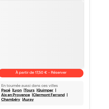
À partir de 17,50 € - Réserver
En tournée aussi dans ces villes
Pacé
Lyon
Tours
Quimper
Aix en Provence
Clermont Ferrand
Chambéry
Auray