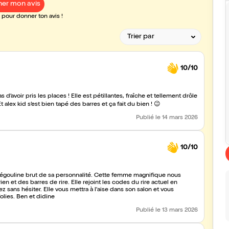
er mon avis
pour donner ton avis !
10/10
 d’avoir pris les places ! Elle est pétillantes, fraîche et tellement drôle
 Vous pouvez y aller les yeux fermés. Emy est une pépite ?? Et alex kid s’est bien tapé des barres et ça fait du bien ! 😉
Publié
le 14 mars 2026
10/10
n et des barres de rire. Elle rejoint les codes du rire actuel en
ise dans son salon et vous
olies. Ben et didine
Publié
le 13 mars 2026