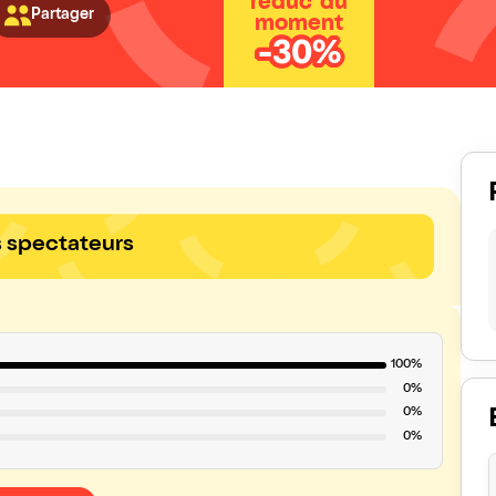
réduc' du
Partager
moment
-30%
s spectateurs
100%
0%
0%
0%