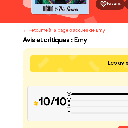
Favoris
← Retourne à la page d'accueil de Emy
Avis et critiques : Emy
Les avi
😍
10/10
🤗
😐
🙁