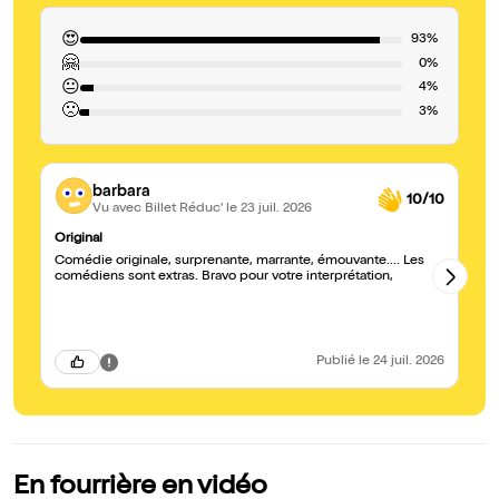
😍
93%
🤗
0%
😐
4%
🙁
3%
barbara
10/10
Vu avec Billet Réduc'
le 23 juil. 2026
Original
À 
Comédie originale, surprenante, marrante, émouvante.... Les
Co
comédiens sont extras. Bravo pour votre interprétation,
Publié
le 24 juil. 2026
En fourrière en vidéo