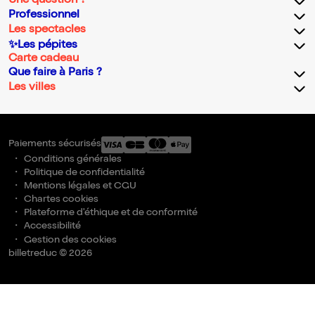
Une question ?
Professionnel
Les spectacles
✨Les pépites
Carte cadeau
Que faire à Paris ?
Les villes
Paiements sécurisés
Conditions générales
Politique de confidentialité
Mentions légales et CGU
Chartes cookies
Plateforme d'éthique et de conformité
Accessibilité
Gestion des cookies
billetreduc © 2026