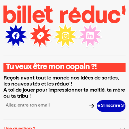
Tu veux être mon copain ?!
Reçois avant tout le monde nos idées de sorties,
les nouveautés et les réduc' !
A toi de jouer pour impressionner ta moitié, ta mère
ou ta tribu !
S’inscrire S’inscrire
Adresse email pour la newsletter