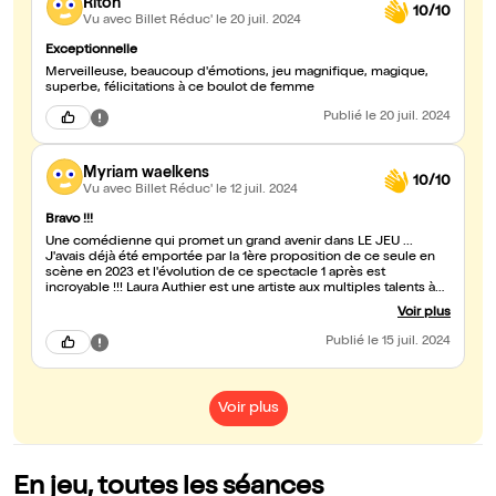
Riton
10/10
Vu avec Billet Réduc'
le 20 juil. 2024
Exceptionnelle
Merveilleuse, beaucoup d'émotions, jeu magnifique, magique,
superbe, félicitations à ce boulot de femme
Publié
le 20 juil. 2024
Myriam waelkens
10/10
Vu avec Billet Réduc'
le 12 juil. 2024
Bravo !!!
Une comédienne qui promet un grand avenir dans LE JEU ...
J'avais déjà été emportée par la 1ère proposition de ce seule en
scène en 2023 et l'évolution de ce spectacle 1 après est
incroyable !!! Laura Authier est une artiste aux multiples talents à
découvrir absolument 💗💗💗
Voir plus
Publié
le 15 juil. 2024
Voir plus
En jeu, toutes les séances