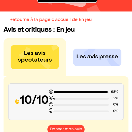
← Retourne à la page d'accueil de En jeu
Avis et critiques : En jeu
Les avis
Les avis presse
spectateurs
😍
98%
10/10
🤗
2%
😐
0%
🙁
0%
Donner mon avis