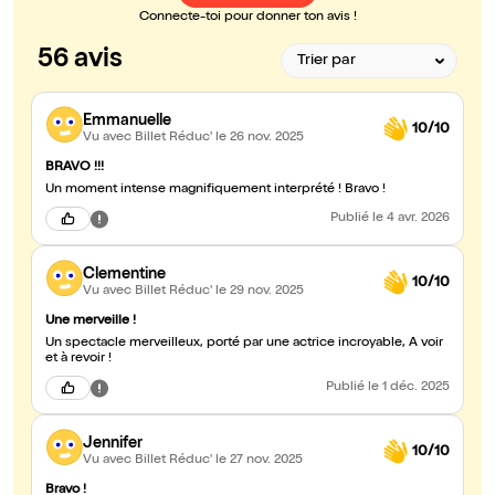
Connecte-toi pour donner ton avis !
56 avis
Emmanuelle
10/10
Vu avec Billet Réduc'
le 26 nov. 2025
BRAVO !!!
Un moment intense magnifiquement interprété ! Bravo !
Publié
le 4 avr. 2026
Clementine
10/10
Vu avec Billet Réduc'
le 29 nov. 2025
Une merveille !
Un spectacle merveilleux, porté par une actrice incroyable, A voir
et à revoir !
Publié
le 1 déc. 2025
Jennifer
10/10
Vu avec Billet Réduc'
le 27 nov. 2025
Bravo !