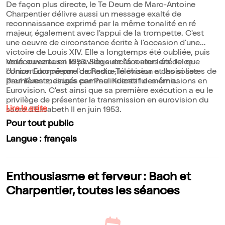
De façon plus directe, le Te Deum de Marc-Antoine
Charpentier délivre aussi un message exalté de
reconnaissance exprimé par la même tonalité en ré
majeur, également avec l'appui de la trompette. C'est
une oeuvre de circonstance écrite à l'occasion d'une
victoire de Louis XIV. Elle a longtemps été oubliée, puis
redécouverte en 1953. Son succès a alors été tel que
Vous aurez aussi le privilège de l'écouter lors de ce
l'Union Européenne de Radio-Télévision a choisi ses
concert donné par l'orchestre, le choeur et les solistes de
premières mesures comme indicatif des émissions en
Paul Kuentz, dirigés par Paul Kuentz lui-même.
Eurovision. C'est ainsi que sa première exécution a eu le
privilège de présenter la transmission en eurovision du
Lire la suite
sacre d'Elisabeth II en juin 1953.
Pour tout public
Langue : français
Enthousiasme et ferveur : Bach et
Charpentier, toutes les séances