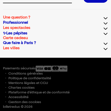
Une question ?
Professionnel
Les spectacles
✨Les pépites
Carte cadeau
Que faire à Paris ?
Les villes
Paiements sécurisés
Conditions générales
Politique de confidentialité
Mentions légales et CGU
Chartes cookies
Plateforme d'éthique et de conformité
Accessibilité
Gestion des cookies
billetreduc © 2026