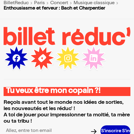
BilletReduc
Paris
Concert
Musique classique
Enthousiasme et ferveur : Bach et Charpentier
Tu veux être mon copain ?!
Reçois avant tout le monde nos idées de sorties,
les nouveautés et les réduc' !
A toi de jouer pour impressionner ta moitié, ta mère
ou ta tribu !
S’inscrire S’inscrire S’i
Adresse email pour la newsletter