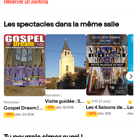
Réserver un parking
Les spectacles dans la même salle
Nouveau !
Visite guidée : Sai
7/10 (3 avis)
10
Nouveau !
nt-Germain-des p
Les 4 Saisons de V
Les 
-11%
dès 19,50€
Gospel Dream | C
rés, village Grand
ivaldi + Petite Mus
ival
hapelle St Germai
-32%
dès 22€
dès 
-19%
dès 34,50€
-siècle, Bohème e
ique de Nuit de M
t Cé
n Des Prés
t Jazz
ozart
s