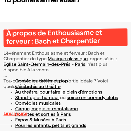
Tu pourrais aimer aussi !
À propos de Enthousiasme et
ferveur : Bach et Charpentier
L’événement Enthousiasme et ferveur : Bach et
Charpentier de type
Musique classique
, organisé ici :
Eglise Saint-Germain-des-Prés
-
Paris
, n'est plus
disponible à la vente.
Toujours à la recherche de la sortie idéale ? Voici
Comédies drôles et pop’
quelques pistes :
Célébrités au théâtre
Au théâtre, pour faire le plein d’émotions
Stand-up et humour
ou
soirée en comedy clubs
Comédies musicales
Cirque, magie et mentalisme
Lire la suite
Activités et sorties à Paris
Expos & Musées à Paris
Pour les enfants, petits et grands