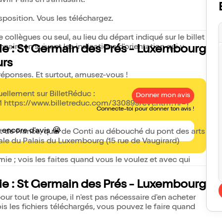
vrir Paris en s'amusant.
sposition. Vous les téléchargez.
 collègues ou seul, au lieu du départ indiqué sur le billet
naire en suivant les indications d'orientation qui y
ie : St Germain des Prés - Luxembourg
urs
 réponses. Et surtout, amusez-vous !
uellement sur BilletRéduc :
Donner mon avis
1 https://www.billetreduc.com/330899/evt.htm?nr=1
Connecte-toi pour donner ton avis !
s encore d'avis 😭
tut de France, quai de Conti au débouché du pont des arts
ale du Palais du Luxembourg (15 rue de Vaugirard)
e ; vois les faites quand vous le voulez et avec qui
ie : St Germain des Prés - Luxembourg
ur tout le groupe, il n'est pas nécessaire d'en acheter
s les fichiers téléchargés, vous pouvez le faire quand