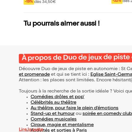
aldi + Pe
dès 
pelle St Germain De
-32%
dès 34,50€
-19%
e, Bohème et Jazz
e de Nuit
s Prés
Tu pourrais aimer aussi !
À propos de Duo de jeux de piste
Découvre Duo de jeux de piste en autonomie : St Ge
et promenade
et qui se tient ici :
Eglise Saint-Germ
Attention : les places sont limitées. Encore hésitant
Toujours à la recherche de la sortie idéale ? Voici qu
Comédies drôles et pop’
Célébrités au théâtre
Au théâtre, pour faire le plein d’émotions
Stand-up et humour
ou
soirée en comedy club
Comédies musicales
Cirque, magie et mentalisme
Lire la suite
Activités et sorties à Paris