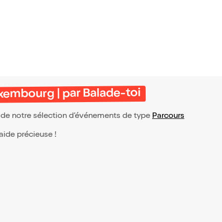
our violon
lssohn
xembourg | par Balade-toi
e de notre sélection d’événements de type
Parcours
 aide précieuse !