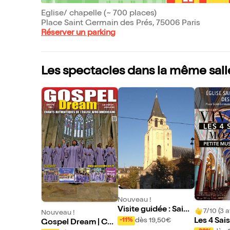
Eglise/ chapelle (~ 700 places)
Place Saint Germain des Prés, 75006 Paris
Réserver un parking
Les spectacles dans la même sall
Nouveau !
Visite guidée : Saint
7/10 (3 a
Nouveau !
-Germain-des prés,
dès 19,50€
Les 4 Sai
-11%
Gospel Dream | Cha
village Grand-siècl