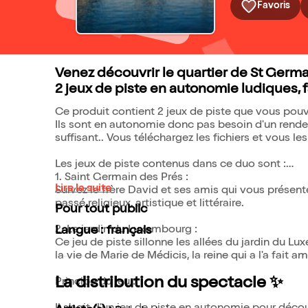
Favoris
Venez découvrir le quartier de St Germa
2 jeux de piste en autonomie ludiques, fa
Ce produit contient 2 jeux de piste que vous po
Ils sont en autonomie donc pas besoin d'un rendez
suffisant.. Vous téléchargez les fichiers et vous le
Les jeux de piste contenus dans ce duo sont :
1. Saint Germain des Prés :
Lire la suite
Suivez le frère David et ses amis qui vous présen
passé religieux, artistique et littéraire.
Pour tout public
2. Le jardin du Luxembourg :
Langue : français
Ce jeu de piste sillonne les allées du jardin du Lux
la vie de Marie de Médicis, la reine qui a l'a fait 
La distribution du spectacle ✨
Principe du jeu :