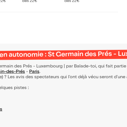
tite Musiqu
aldi, Ave Maria et C
Nuit de Noël de Cor
22€
dès 22€
dès 22€
oncerto p
 de Mozart
élèbres Adagios
elli + Les 4 Saisons d
de Mende
e Vivaldi + ...
 en autonomie : St Germain des Prés - Lu
rmain des Prés - Luxembourg | par Balade-toi, qui fait parti
ain-des-Prés
-
Paris
.
(e) ? Les avis des spectateurs qui l'ont déjà vécu seront d'une
elques pistes :
s