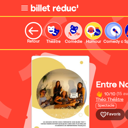
Retour
Théâtre
Comédie
Humour
Comedy clu
S
Entre N
10/10
(15 av
Théo Théâtre
Spectacle
Favoris