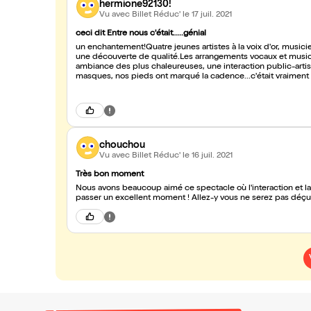
hermione92130!
Vu avec Billet Réduc'
le 17 juil. 2021
ceci dit Entre nous c'était.....génial
un enchantement!Quatre jeunes artistes à la voix d'or, musiciennes et qui plus est adorables!C'était leur "première" à Paris et donc
une découverte de qualité.Les arrangements vocaux et musicaux, le choix des chansons françaises et internationales,une
ambiance des plus chaleureuses, une interaction public-artis
masques, nos pieds ont marqué la cadence...c'était vraiment b
visite","place des grands hommes", emenez moi","i feel good".
une simple note ou un indice musical.N'hésitez pas , foncez 
chouchou
Vu avec Billet Réduc'
le 16 juil. 2021
Très bon moment
Nous avons beaucoup aimé ce spectacle où l'interaction et 
passer un excellent moment ! Allez-y vous ne serez pas déç