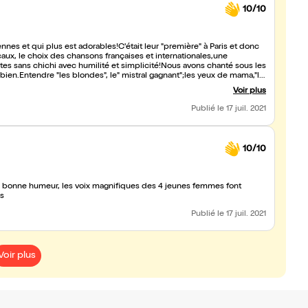
10/10
tes sans chichi avec humilité et simplicité!Nous avons chanté sous les
ien.Entendre "les blondes", le" mistral gagnant";les yeux de mama,"la
...Quel plaisir de pouvoir tester nos "connaissances" de la chanson sur
Voir plus
les découvrir
Publié
le 17 juil. 2021
10/10
la bonne humeur, les voix magnifiques des 4 jeunes femmes font
us
Publié
le 17 juil. 2021
Voir plus