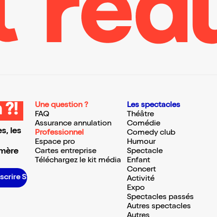
Une question ?
Les spectacles
 ?!
FAQ
Théâtre
Assurance annulation
Comédie
s, les
Professionnel
Comedy club
Espace pro
Humour
 mère
Cartes entreprise
Spectacle
Téléchargez le kit média
Enfant
Concert
crire S’inscrire S’inscrire S’inscrire S’inscrire S’inscrire S’inscrire S’inscrire S’inscrire S’inscrire S’inscrire S’inscrire
Activité
Expo
Spectacles passés
Autres spectacles
Autres