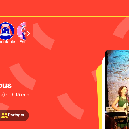
b
pectacle
Enfant
Concert
Activité
Expo et musée
ous
is)
•
1 h 15 min
Partager