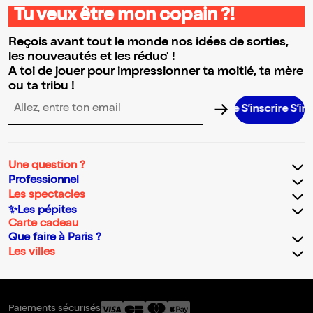
Tu veux être mon copain ?!
Reçois avant tout le monde nos idées de sorties,
les nouveautés et les réduc' !
A toi de jouer pour impressionner ta moitié, ta mère
ou ta tribu !
S’inscrire S’inscrire 
Adresse email pour la newsletter
Une question ?
Professionnel
Les spectacles
✨Les pépites
Carte cadeau
Que faire à Paris ?
Les villes
Paiements sécurisés