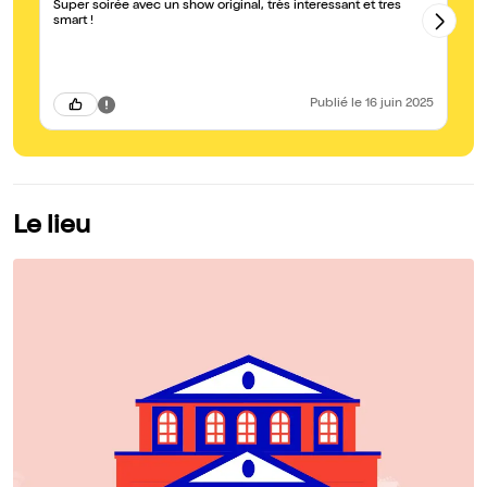
Super soirée avec un show original, très interessant et tres
C'
smart !
br
se
co
pa
pe
cu
Publié
le 16 juin 2025
cu
Du
en
Le lieu