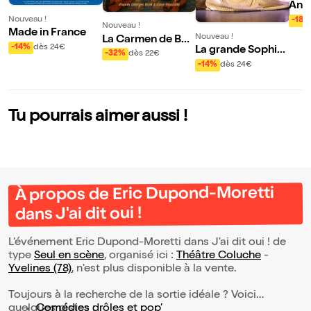
An I
Nouveau !
-18%
Nouveau !
Made in France
Nouveau !
La Carmen de Bue
-14%
dès 24€
La grande Sophie
nos Aires
-32%
dès 22€
dans Tous les jour
-14%
dès 24€
s Suzanne
Tu pourrais aimer aussi !
À propos de Eric Dupond-Moretti
dans J'ai dit oui !
L’événement Eric Dupond-Moretti dans J'ai dit oui ! de
type
Seul en scène
, organisé ici :
Théâtre Coluche
-
Yvelines (78)
, n'est plus disponible à la vente.
Toujours à la recherche de la sortie idéale ? Voici
quelques pistes :
Comédies drôles et pop’