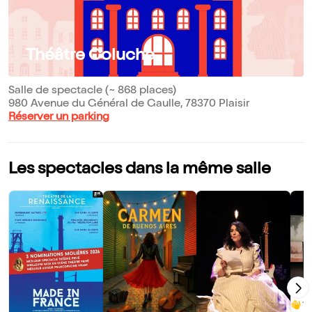
Théâtre Coluche
Salle de spectacle (~ 868 places)
980 Avenue du Général de Gaulle, 78370 Plaisir
Réserver un parking
Les spectacles dans la même salle
10