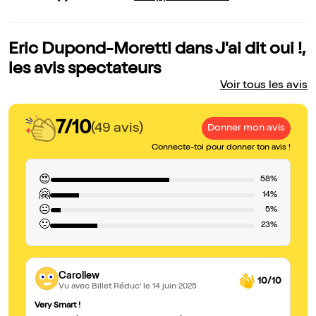
Eric Dupond-Moretti dans J'ai dit oui !,
les avis spectateurs
Voir tous les avis
7/10
(49 avis)
Donner mon avis
Connecte-toi pour donner ton avis !
😍
58%
🤗
14%
😐
5%
🙁
23%
Carollew
10/10
Vu avec Billet Réduc'
le 14 juin 2025
Very Smart !
Er