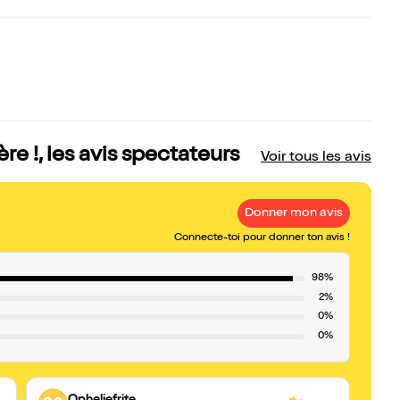
e !, les avis spectateurs
Voir tous les avis
Donner mon avis
Connecte-toi pour donner ton avis !
98%
2%
0%
0%