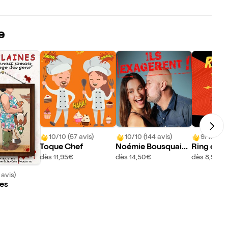
e
10/10 (57 avis)
10/10 (144 avis)
9/10 (5 a
Toque Chef
Noémie Bousquaina
Ring d'im
ud et Thierry Marqu
dès 11,95€
dès 14,50€
dès 8,95€
et dans Ils exagèren
 avis)
t !
nes