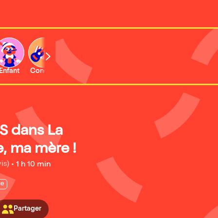
Enfant
Concert
 S dans La
, ma mère !
is)
•
1 h 10 min
ie
Partager