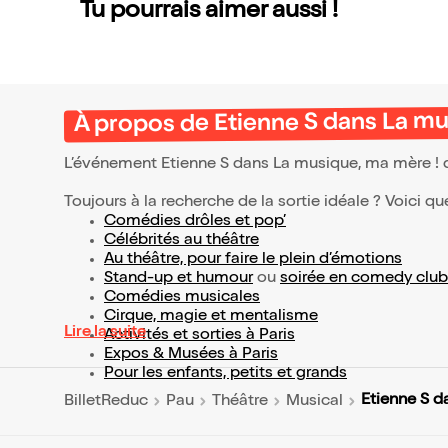
Tu pourrais aimer aussi !
À propos de Etienne S dans La mu
L’événement Etienne S dans La musique, ma mère !
Toujours à la recherche de la sortie idéale ? Voici qu
Comédies drôles et pop’
Célébrités au théâtre
Au théâtre, pour faire le plein d’émotions
Stand-up et humour
ou
soirée en comedy club
Comédies musicales
Cirque, magie et mentalisme
Lire la suite
Activités et sorties à Paris
Expos & Musées à Paris
Pour les enfants, petits et grands
Etienne S d
BilletReduc
Pau
Théâtre
Musical