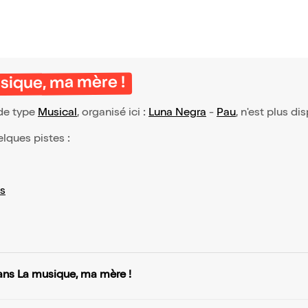
sique, ma mère !
 de type
Musical
, organisé ici :
Luna Negra
-
Pau
, n'est plus di
elques pistes :
s
ans La musique, ma mère !