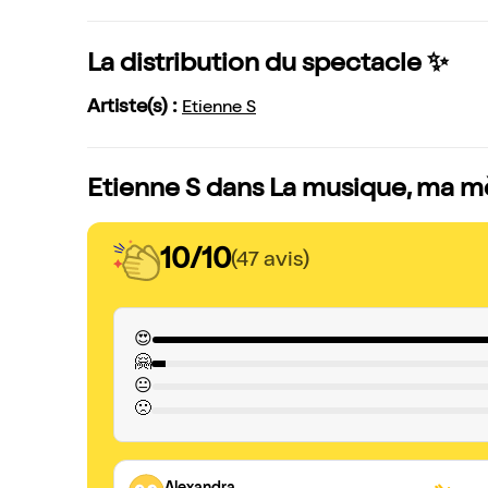
La distribution du spectacle ✨
Artiste(s) :
Etienne S
Etienne S dans La musique, ma mèr
10/10
(47 avis)
😍
🤗
😐
🙁