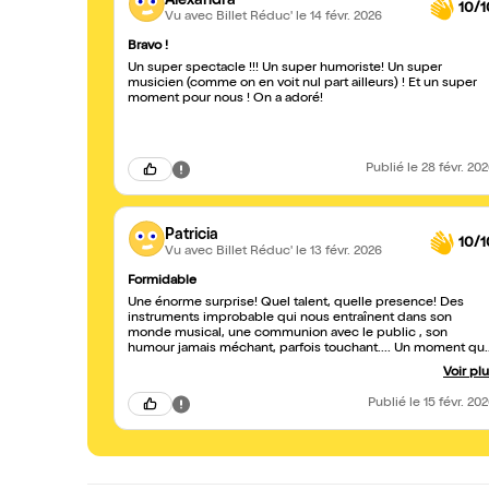
Alexandra
10/1
Vu avec Billet Réduc'
le 14 févr. 2026
Bravo !
Un super spectacle !!! Un super humoriste! Un super
musicien (comme on en voit nul part ailleurs) ! Et un super
moment pour nous ! On a adoré!
Publié
le 28 févr. 20
Patricia
10/1
Vu avec Billet Réduc'
le 13 févr. 2026
Formidable
Une énorme surprise! Quel talent, quelle presence! Des
instruments improbable qui nous entraînent dans son
monde musical, une communion avec le public , son
humour jamais méchant, parfois touchant.... Un moment qu
nous n'oublierons pas.
Voir pl
Publié
le 15 févr. 20