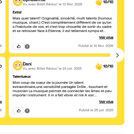
Opheliefrite
0
10/10
Vu avec Billet Réduc'
le 13 févr. 2026
Extra!
Coup 
Mais quel talent!! Originalité, sincérité, multi talents (humour,
Magni
musique, chant.) C'est complètement différent de ce qu'on
music
a l'habitude de voir, et c'est trop chouette de sortir du cadre
Une m
et se retrouver face à Etienne, il est tellement sympa et
suis 
touchant en +. Un sans faute!!!
le mo
Voir plus
comédi
huma
26
Publié
le 14 févr. 2026
Dani
0
10/10
Vu avec Billet Réduc'
le 24 juil. 2025
Talentueux
Énerg
Mon coup de coeur de la journée Un talent
Très 
extraordinaire,une sensibilité partagée Drôle , touchant et
qui no
musicien La musique permet de connecter les âmes et peu
e
importe l instrument Il m a fait vibrer et rire A voir
absolument Merci à ce fabuleux artiste pour cette
us
Voir plus
parenthèse et ce partage
26
Publié
le 25 juil. 2025