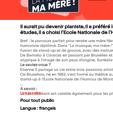
Il aurait pu devenir pianiste, il a préféré
études, il a choisi l'Ecole Nationale de 
Bref : le parcours parfait pour rendre une mère fièr
humoriste diplômé. Dans "La musique, ma mère !", il
fusion de stand-up et de groove, avec des instru
De Bamako à Caracas en passant par Bruxelles et
atypique à l'image de son pays d'origine. Surréalist
Le saviez-vous ?
Etienne S partage sa vie entre trois passions artist
Ce Bruxellois, né en 1983, s'est formé au théâtre a
stand-up à l'Ecole Nationale de l'Humour de Montré
A savoir :
Lire la suite
Le tarif étudiant est valable également pour les pl
Pour tout public
Langue : français