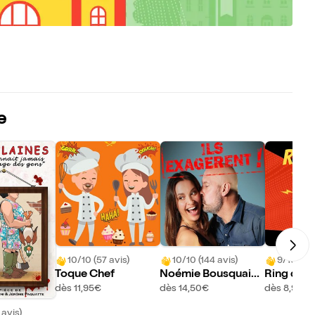
e
10/10 (57 avis)
10/10 (144 avis)
9/10 (5 a
Toque Chef
Noémie Bousquaina
Ring d'im
ud et Thierry Marqu
dès 11,95€
dès 14,50€
dès 8,95€
et dans Ils exagèren
 avis)
t !