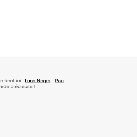
e tient ici :
Luna Negra
-
Pau
.
 aide précieuse !