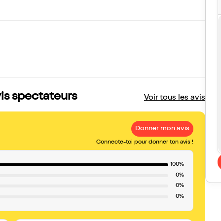
vis spectateurs
Voir tous les avis
Donner mon avis
Connecte-toi pour donner ton avis !
100%
0%
0%
0%