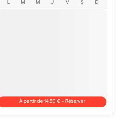
L
M
M
J
V
S
D
À partir de 14,50 € - Réserver