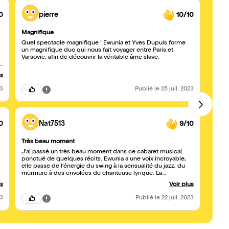
0
pierre
10/10
Magnifique
Un m
Quel spectacle magnifique ! Ewunia et Yves Dupuis forme
Un du
un magnifique duo qui nous fait voyager entre Paris et
puiss
Varsovie, afin de découvrir la véritable âme slave.
nous f
nouve
us
23
Publié
le 25 juil. 2023
0
Nat7513
9/10
Très beau moment
A voi
J'ai passé un très beau moment dans ce cabaret musical
Une vo
ponctué de quelques récits. Ewunia a une voix incroyable,
et be
elle passe de l'énergie du swing à la sensualité du jazz, du
eux s
murmure à des envolées de chanteuse lyrique. La
complicité avec le pianiste est très sympa et j'étais bien
us
Voir plus
placée pour voir ses mains au piano dont il joue avec une
facilité très agréable à regarder. N'hésitez pas à embarquer
23
Publié
le 22 juil. 2023
dans ce voyage à la recherche de l'âme franco-slave !