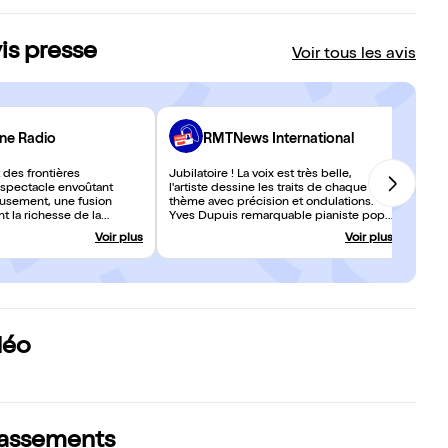
is presse
Voir tous les avis
ène Radio
RMTNews International
des frontières
Jubilatoire ! La voix est très belle,
n spectacle envoûtant
l'artiste dessine les traits de chaque
usement, une fusion
thème avec précision et ondulations.
ant la richesse de la
Yves Dupuis remarquable pianiste pop,
ise et la profondeur de
jazz, classique avec Chopin, un saut au
Voir plus
Voir plus
nais. Il est temps
Brésil dans une bossa nova endiablée.
ur un vol unique , un
Le complice parfait jouant de cette âme
 seul, en amoureux ou en
slave qu'il s'est appropriée.
déo
classements