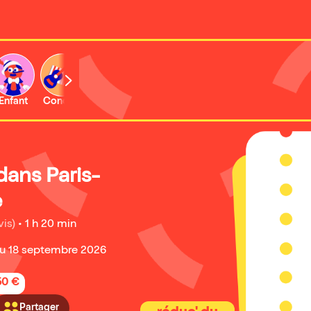
Enfant
Concert
dans Paris-
e
vis)
•
1 h 20 min
u 18 septembre 2026
50 €
Partager