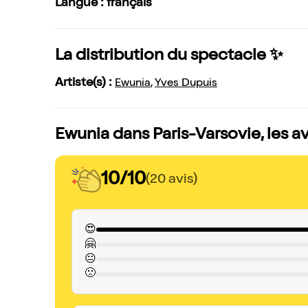
Langue : français
La distribution du spectacle ✨
Artiste(s) :
Ewunia
,
Yves Dupuis
Ewunia dans Paris-Varsovie, les a
10/10
(20 avis)
😍
🤗
😐
🙁