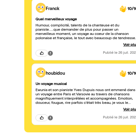
Franck
10/1
Quel merveilleux voyage
Humour, complicité, talents de la chanteuse et du
pianiste.....que demander de plus pour passer un
merveilleux moment, un voyage au coeur de la chanson
polonaise et française, le tout avec beaucoup de tendresse,
d'émotions, de joie, sans oublier l'âme slave et la
Voir pl
composition originale en hommage à une personne chère à
son coeur. Tous les ingrédients sont réunis pour faire de ce
Publié
le 26 juil. 20
cabaret musical un moment unique et qui vous emporte. A
consommer sans modération
houbidou
10/1
Un voyage musical
Ewunia et son pianiste Yves Dupuis nous ont emmené dans
un voyage entre Paris et Varsovie au travers de chansons
magnifiquement interprétées et accompagnées. Emotion,
douceur, fougue, rire parfois c'était très beau, je vous le
conseille!
Voir pl
Publié
le 26 juil. 20