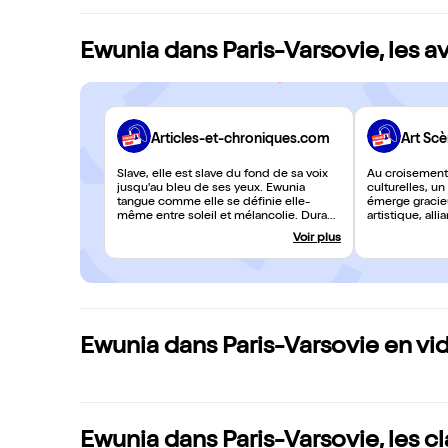
Ewunia dans Paris-Varsovie, les av
Articles-et-chroniques.com
Art Sc
Slave, elle est slave du fond de sa voix
Au croisement 
jusqu'au bleu de ses yeux. Ewunia
culturelles, u
tangue comme elle se définie elle-
émerge gracie
même entre soleil et mélancolie. Durant
artistique, alli
cette heure, qui est passée beaucoup
musique frança
Voir plus
trop vite, elle nous a fait rire, sourire, et
l'héritage polo
bien sûr elle a poussé l'émotion au
d'embarquer po
paroxysme des larmes.
voyage à faire
famille.
Ewunia dans Paris-Varsovie en vi
Ewunia dans Paris-Varsovie, les 