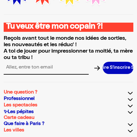
Tu veux être mon copain ?!
Reçois avant tout le monde nos idées de sorties,
les nouveautés et les réduc' !
A toi de jouer pour impressionner ta moitié, ta mère
ou ta tribu !
S’inscrire S’in
Adresse email pour la newsletter
Une question ?
Professionnel
Les spectacles
✨Les pépites
Carte cadeau
Que faire à Paris ?
Les villes