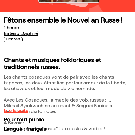
Fêtons ensemble le Nouvel an Russe !
1 heure
Bateau Daphné
Concert
Chants et musiques folkloriques et
traditionnels russes.
Les chants cosaques vont de pair avec les chants
tziganes, les deux étant liés par leur amour de la liberté,
les chevaux et leur mode de vie nomade.
Avec Les Cosaques, la magie des voix russes :
Mikhaïl Syrokvachine au chant & Serguei Fanine à
Lire la suite
l'accordéon diatonique.
Pour tout public
A Savoir :
Concert-cocktail "russe" : zakouskis & vodka !
Langue : français