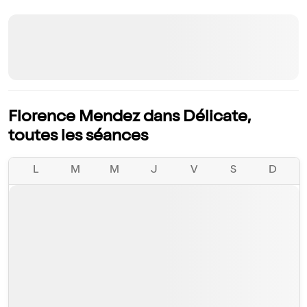
Florence Mendez dans Délicate,
toutes les séances
L
M
M
J
V
S
D