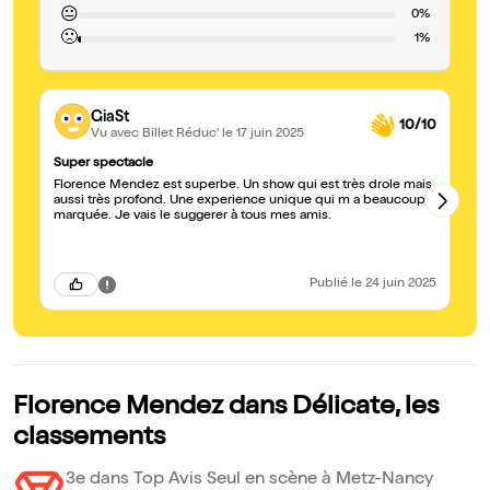
😐
0%
🙁
1%
GiaSt
10/10
Vu avec Billet Réduc'
le 17 juin 2025
Super spectacle
Ri
Florence Mendez est superbe. Un show qui est très drole mais
Ex
aussi très profond. Une experience unique qui m a beaucoup
sp
marquée. Je vais le suggerer à tous mes amis.
ph
to
de
Publié
le 24 juin 2025
Florence Mendez dans Délicate, les
classements
3e dans Top Avis Seul en scène à Metz-Nancy