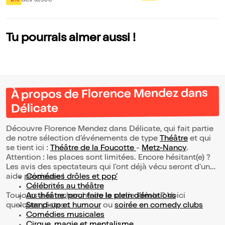
-8%
dès 10,95€
ns
se
Tu pourrais aimer aussi !
À propos de Florence Mendez dans
Délicate
Découvre Florence Mendez dans Délicate, qui fait partie
de notre sélection d’événements de type
Théâtre
et qui
se tient ici :
Théâtre de la Foucotte
-
Metz-Nancy
.
Attention : les places sont limitées. Encore hésitant(e) ?
Les avis des spectateurs qui l'ont déjà vécu seront d'une
aide précieuse !
Comédies drôles et pop’
Célébrités au théâtre
Toujours à la recherche de la sortie idéale ? Voici
Au théâtre, pour faire le plein d’émotions
quelques pistes :
Stand-up et humour
ou
soirée en comedy clubs
Comédies musicales
Cirque, magie et mentalisme