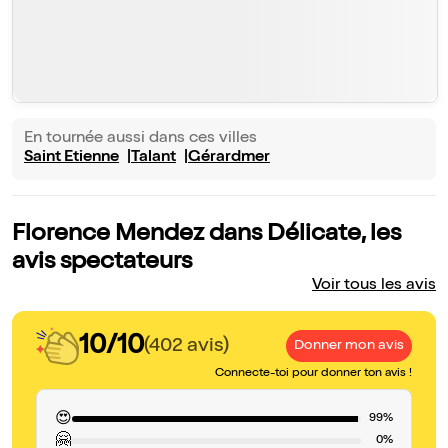
En tournée aussi dans ces villes
Saint Etienne
Talant
Gérardmer
Florence Mendez dans Délicate, les
avis spectateurs
Voir tous les avis
10/10
(402 avis)
Donner mon avis
Connecte-toi pour donner ton avis !
😍
99%
🤗
0%