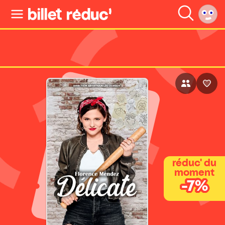
réduc' du
moment
-7%