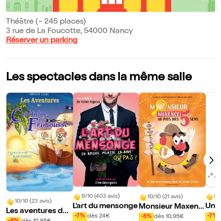
Théâtre (~ 245 places)
3 rue de La Foucotte, 54000 Nancy
Réserver un parking
Les spectacles dans la même salle
9/10 (403 avis)
8/
10/10 (21 avis)
10/10 (23 avis)
L'art du mensonge
Un c
Monsieur Maxenc
Les aventures du
e) p
e au pays des 5 se
-7%
dès 24€
-7%
-8%
dès 10,95€
capitaine Frimous