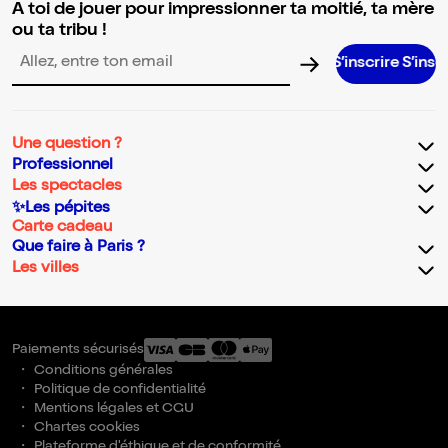
A toi de jouer pour impressionner ta moitié, ta mère
ou ta tribu !
S’inscrire S’inscrire S’inscr
Adresse email pour la newsletter
Une question ?
Professionnel
Les spectacles
✨Les pépites
Carte cadeau
Que faire à Paris ?
Les villes
Paiements sécurisés
Conditions générales
Politique de confidentialité
Mentions légales et CGU
Chartes cookies
Plateforme d'éthique et de conformité