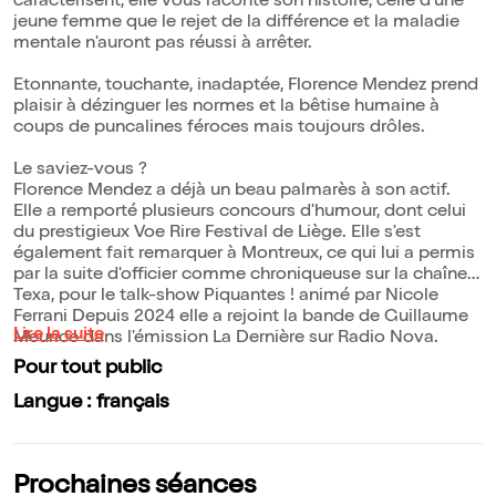
caractérisent, elle vous raconte son histoire, celle d'une
jeune femme que le rejet de la différence et la maladie
mentale n'auront pas réussi à arrêter.
Etonnante, touchante, inadaptée, Florence Mendez prend
plaisir à dézinguer les normes et la bêtise humaine à
coups de puncalines féroces mais toujours drôles.
Le saviez-vous ?
Florence Mendez a déjà un beau palmarès à son actif.
Elle a remporté plusieurs concours d'humour, dont celui
du prestigieux Voe Rire Festival de Liège. Elle s'est
également fait remarquer à Montreux, ce qui lui a permis
par la suite d'officier comme chroniqueuse sur la chaîne
Texa, pour le talk-show Piquantes ! animé par Nicole
Ferrani Depuis 2024 elle a rejoint la bande de Guillaume
Lire la suite
Meurice dans l'émission La Dernière sur Radio Nova.
Pour tout public
Langue : français
Prochaines séances