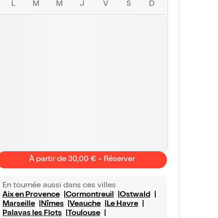
L
M
M
J
V
S
D
À partir de 30,00 € - Réserver
En tournée aussi dans ces villes
Delphine
Quentin
Aix en Provence
Cormontreuil
Ostwald
10/10
Vu avec Billet Réduc'
le 18 mars 2026
Vu avec Bill
Marseille
Nîmes
Veauche
Le Havre
e du 18/03
Palavas les Flots
Toulouse
Très bon moment d