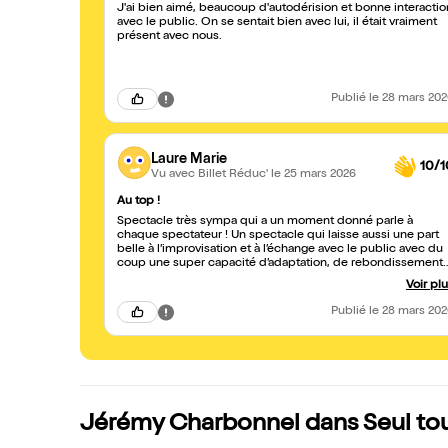
J'ai bien aimé, beaucoup d'autodérision et bonne interactio
avec le public. On se sentait bien avec lui, il était vraiment
présent avec nous.
Publié
le 28 mars 20
Laure Marie
10/1
Vu avec Billet Réduc'
le 25 mars 2026
Au top !
Spectacle très sympa qui a un moment donné parle à
chaque spectateur ! Un spectacle qui laisse aussi une part
belle à l’improvisation et à l’échange avec le public avec du
coup une super capacité d’adaptation, de rebondissement
sur les réactions du public et les échanges. On rit, on pleur
Voir pl
de rire même parfois et surtout on a le sentiment de vrai,
d’authenticité et de sincérité. Bref on a passé un excellent
Publié
le 28 mars 20
moment et je vous le recommande vraiment !
Jérémy Charbonnel dans Seul tou