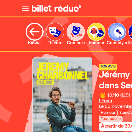
Retour
Théâtre
Comédie
Humour
Comedy clu
S
TOP AVIS
Jérémy
dans Se
10/10
(1251 
L'Ecrin
Le 20 novembr
Humour
Stand 
Tout public
À partir de 30