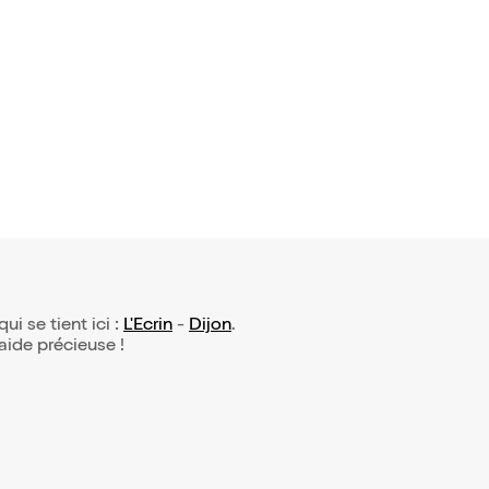
02 avis)
 Mendez d
ate
qui se tient ici :
L'Ecrin
-
Dijon
.
 aide précieuse !