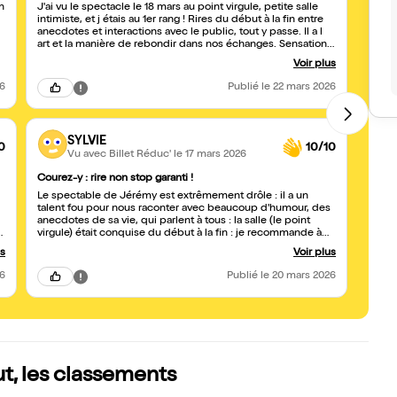
n
J'ai vu le spectacle le 18 mars au point virgule, petite salle
Une s
intimiste, et j étais au 1er rang ! Rires du début à la fin entre
spect
anecdotes et interactions avec le public, tout y passe. Il a l
face 
art et la manière de rebondir dans nos échanges. Sensation
person
d être dans une soirée entre amis dans un bon délire. Je le
intera
Voir plus
suivais sur les réseaux, j avais trop envie de voir son
pépit
spectacle et j ai embarqué avec moi 1 amie qui ne le
même,
26
Publié
le 22 mars 2026
connaissait pas du tout Bilan : elle aussi a adoré ! Seul défaut
qui fo
: C'était trop court ! Mais avec son naturel et sa sympathie, il
entre
nous a retrouvé dehors pour discuter et faire des photos. Je
sur l
recommande +++
nouve
SYLVIE
que ça
0
10/10
Vu avec Billet Réduc'
le 17 mars 2026
Courez-y : rire non stop garanti !
Achet
Le spectable de Jérémy est extrêmement drôle : il a un
Une v
talent fou pour nous raconter avec beaucoup d'humour, des
maîtri
anecdotes de sa vie, qui parlent à tous : la salle (le point
qui pa
s
virgule) était conquise du début à la fin : je recommande à
à la 
e
1000% ce spectable si vous voulez passer une soirée à rire :
deven
us
Voir plus
allez-y sans hésiter : vous ne sereze pas déçus !
26
Publié
le 20 mars 2026
t, les classements