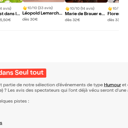
10/10 (33 avis)
4 avis)
10/10 (14 avis)
10/10 (4
Léopold Lemarchan
st dans le
Marie de Brauer en s
Florence
d | Nouveau specta
pectacle
ans Délic
dès 30€
15,50€
dès 32€
dès 33€
cle
ans Seul tout
t partie de notre sélection d’événements de type
Humour
et 
(e) ? Les avis des spectateurs qui l'ont déjà vécu seront d'une
elques pistes :
s