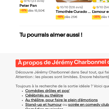
9/10 (23 avis)
Peter Pan
10/10 (126 avis)
9/10 (54
dès 15,50€
-11%
Timothée Curado d
L'amour e
ans Présent !
presque
dès 25€
dès 
-16%
-35%
Tu pourrais aimer aussi !
À propos de Jérémy Charbonnel d
Découvre Jérémy Charbonnel dans Seul tout, qui fai
Attention : les places sont limitées. Encore hésitant
Toujours à la recherche de la sortie idéale ? Voici qu
Comédies drôles et pop’
Célébrités au théâtre
Au théâtre, pour faire le plein d’émotions
Stand-up et humour
ou
soirée en comedy club