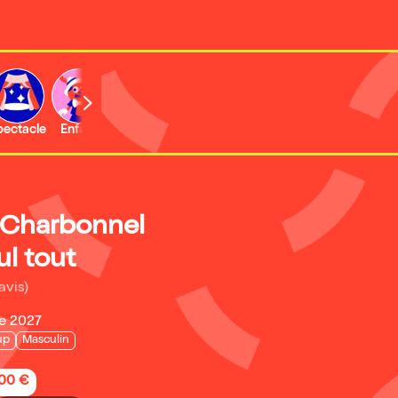
b
pectacle
Enfant
Concert
Activité
 Charbonnel
ul tout
avis)
e 2027
up
Masculin
,00 €