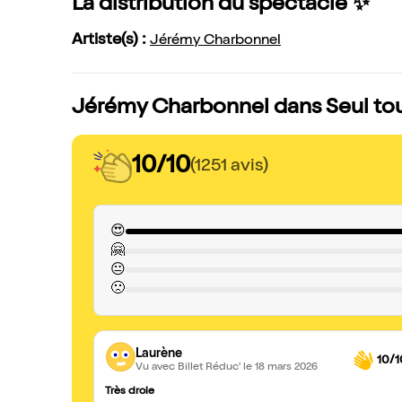
La distribution du spectacle ✨
Artiste(s) :
Jérémy Charbonnel
Jérémy Charbonnel dans Seul tout
10/10
(1251 avis)
😍
🤗
😐
🙁
Laurène
10/1
Vu avec Billet Réduc'
le 18 mars 2026
Très drole