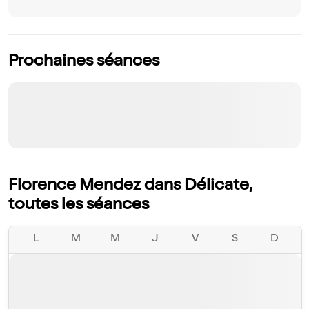
Prochaines séances
Florence Mendez dans Délicate,
toutes les séances
L
M
M
J
V
S
D