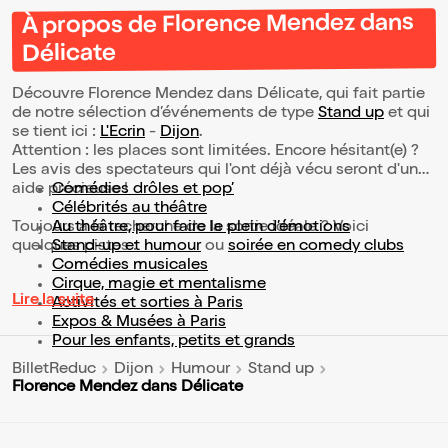
À propos de Florence Mendez dans
Délicate
Découvre Florence Mendez dans Délicate, qui fait partie
de notre sélection d’événements de type
Stand up
et qui
se tient ici :
L'Ecrin
-
Dijon
.
Attention : les places sont limitées. Encore hésitant(e) ?
Les avis des spectateurs qui l'ont déjà vécu seront d'une
aide précieuse !
Comédies drôles et pop’
Célébrités au théâtre
Toujours à la recherche de la sortie idéale ? Voici
Au théâtre, pour faire le plein d’émotions
quelques pistes :
Stand-up et humour
ou
soirée en comedy clubs
Comédies musicales
Cirque, magie et mentalisme
Lire la suite
Activités et sorties à Paris
Expos & Musées à Paris
Pour les enfants, petits et grands
BilletReduc
Dijon
Humour
Stand up
Florence Mendez dans Délicate