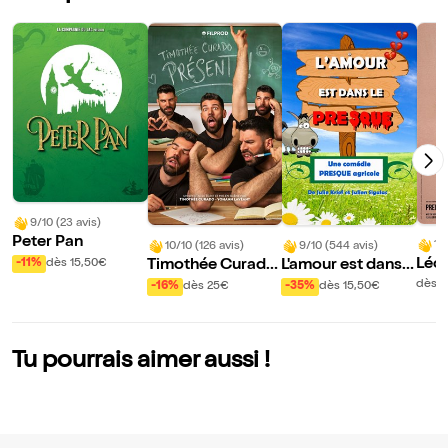
9/10 (23 avis)
Peter Pan
10
10/10 (126 avis)
9/10 (544 avis)
Léo
-11%
dès 15,50€
Timothée Curado
L'amour est dans l
and 
dans Présent !
e presque
dès 
-16%
dès 25€
-35%
dès 15,50€
ecta
Tu pourrais aimer aussi !