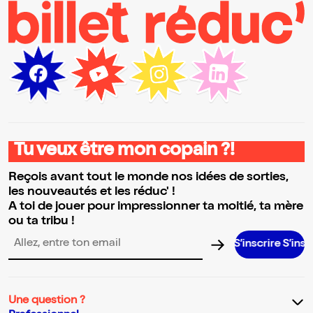
Tu veux être mon copain ?!
Reçois avant tout le monde nos idées de sorties,
les nouveautés et les réduc' !
A toi de jouer pour impressionner ta moitié, ta mère
ou ta tribu !
S’inscrire S’inscrire S’inscr
Adresse email pour la newsletter
Une question ?