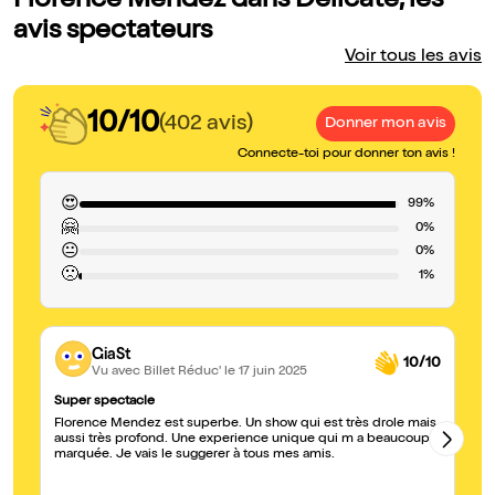
Florence Mendez dans Délicate, les
avis spectateurs
Voir tous les avis
10/10
(402 avis)
Donner mon avis
Connecte-toi pour donner ton avis !
😍
99%
🤗
0%
😐
0%
🙁
1%
GiaSt
10/10
Vu avec Billet Réduc'
le 17 juin 2025
Super spectacle
Ri
Florence Mendez est superbe. Un show qui est très drole mais
Ex
aussi très profond. Une experience unique qui m a beaucoup
sp
marquée. Je vais le suggerer à tous mes amis.
ph
to
de