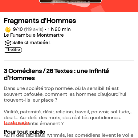
Fragments d'Hommes
9/10
(119 avis)
•
1 h 20 min
Le Funambule Montmartre
Salle climatisée !
Théâtre
3 Comédiens / 26 Textes : une Infinité
d'Hommes
Dans une société trop normée, où la sensibilité est
souvent bafouée, comment les hommes d'aujourd'hui
trouvent-ils leur place ?
Virilité, paternité, désir, religion, travail, pouvoir, solitude,
deuil... Au-delà des mots, des réalités quotidiennes.
Lire la suite
Quels ressentis émanent ?
Pour tout public
Au fil des tableaux rythmés, les comédiens lèvent le voile