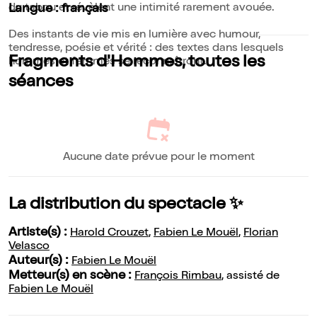
du tabou et révèlent une intimité rarement avouée.
Langue : français
Des instants de vie mis en lumière avec humour,
tendresse, poésie et vérité : des textes dans lesquels
Fragments d'Hommes, toutes les
hommes et femmes se reconnaîtront.
séances
Aucune date prévue pour le moment
La distribution du spectacle ✨
Artiste(s) :
Harold Crouzet
,
Fabien Le Mouël
,
Florian
Velasco
Auteur(s) :
Fabien Le Mouël
Metteur(s) en scène :
François Rimbau
, assisté de
Fabien Le Mouël