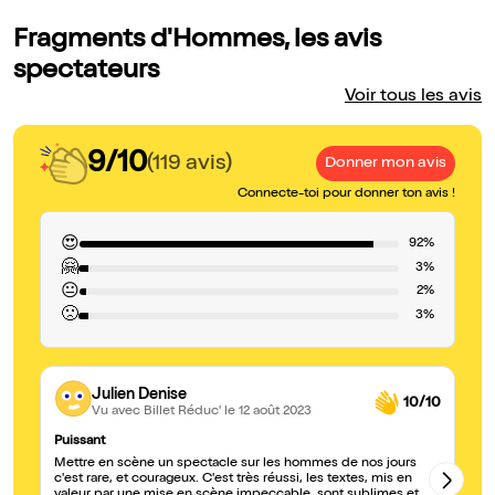
Fragments d'Hommes, les avis
spectateurs
Voir tous les avis
9/10
(119 avis)
Donner mon avis
Connecte-toi pour donner ton avis !
😍
92%
🤗
3%
😐
2%
🙁
3%
Julien Denise
10/10
Vu avec Billet Réduc'
le 12 août 2023
Puissant
Me
Mettre en scène un spectacle sur les hommes de nos jours
Pu
c'est rare, et courageux. C'est très réussi, les textes, mis en
du