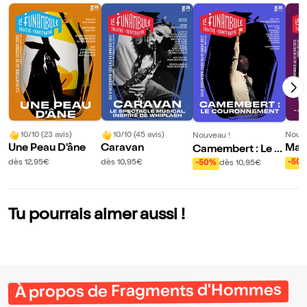
10/10 (23 avis)
10/10 (45 avis)
Nouve
Nouveau !
Une Peau D'âne
Caravan
Mau
Camembert : Le C
es
ouronnement
dès 12,95€
dès 10,95€
-50
-50%
dès 10,95€
Tu pourrais aimer aussi !
À propos de Fragments d'Hommes