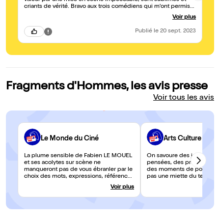
valeur par une mise en scène impeccable, sont sublimes et
d'
criants de vérité. Bravo aux trois comédiens qui m'ont permis
sc
de rire, de pleurer et de me questionner... Je recommande
vi
Voir plus
vivement ;)
ég
po
Publié
le 20 sept. 2023
qu
vi
En
th
Fragments d'Hommes, les avis presse
Voir tous les avis
Le Monde du Ciné
Arts Culture Evas
La plume sensible de Fabien LE MOUËL
On savoure des jolis mots,
et ses acolytes sur scène ne
pensées, des proverbes su
manqueront pas de vous ébranler par le
des moments de poésie. 
choix des mots, expressions, références
pas une miette du texte mi
et métaphores. Le jeu qui les habite
par les trois remarquables
Voir plus
terminera de parfaire le tableau.