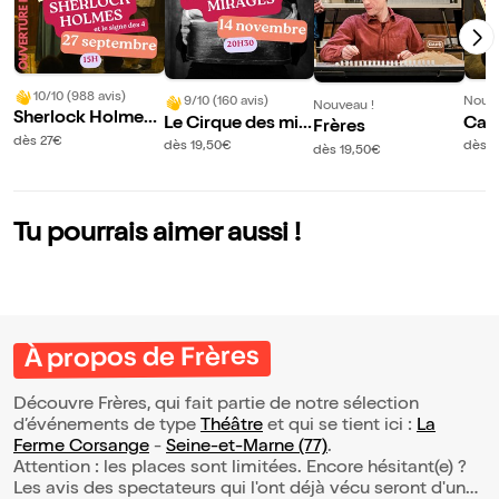
10/10 (988 avis)
9/10 (160 avis)
Nouve
Nouveau !
Sherlock Holmes
Le Cirque des mir
Car
Frères
et le signe des 4
dès 27€
ages
dès 19,50€
dès 2
dès 19,50€
Tu pourrais aimer aussi !
À propos de Frères
Découvre Frères, qui fait partie de notre sélection
d’événements de type
Théâtre
et qui se tient ici :
La
Ferme Corsange
-
Seine-et-Marne (77)
.
Attention : les places sont limitées. Encore hésitant(e) ?
Les avis des spectateurs qui l'ont déjà vécu seront d'une