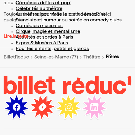
aide précieuse !
Comédies drôles et pop’
Célébrités au théâtre
Toujours à la recherche de la sortie idéale ? Voici
Au théâtre, pour faire le plein d’émotions
quelques pistes :
Stand-up et humour
ou
soirée en comedy clubs
Comédies musicales
Cirque, magie et mentalisme
Lire la suite
Activités et sorties à Paris
Expos & Musées à Paris
Pour les enfants, petits et grands
Frères
BilletReduc
Seine-et-Marne (77)
Théâtre