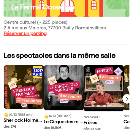
La Ferme Corsange
Centre culturel (~ 225 places)
2 A rue aux Maigres, 77700 Bailly Romainvilliers
Réserver un parking
Les spectacles dans la même salle
10/10 (988 avis)
9/10 (160 avis)
Nouve
Nouveau !
Sherlock Holmes
Le Cirque des mir
Car
Frères
et le signe des 4
dès 27€
ages
dès 19,50€
dès 2
dès 19,50€