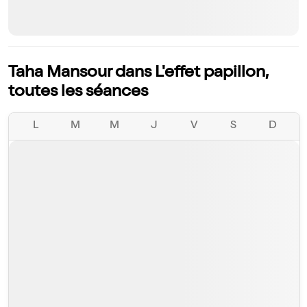
Taha Mansour dans L'effet papillon,
toutes les séances
L
M
M
J
V
S
D