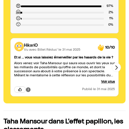
😍
97%
🤗
2%
😐
1%
🙁
0%
HikariO
10/10
Vu avec Billet Réduc'
le 31 mai 2025
Et si … vous vous laissiez émerveiller par les hasards de la vie ?
Im
Alors venez voir Taha Mansour qui saura vous ouvrir les yeux sur
Un
les milliards de possibilités qu'offre ce monde, et dont la
ap
succession aura abouti à votre présence à son spectacle.
sa
Mêlant le mentalisme à cette réflexion sur les possibilités du
im
monde, vous profiterez d'un show aussi passionnant
Voir plus
qu'interactif. Vous en repartirez avec plus de questions qu'à
votre arrivée, mais après avoir passé un excellent moment ! Si
Publié
le 31 mai 2025
Taha Mansour passe près de chez vous, n'hésitez pas à
réserver votre place : vous n'irez pas au spectacle, vous vivrez
une (passionnante) expérience ! Et en plus vous comprendrez
le lien entre les goélands et les papillons ;-)
Taha Mansour dans L'effet papillon, les