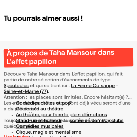
Tu pourrais aimer aussi !
À propos de Taha Mansour dans
L'effet papillon
Découvre Taha Mansour dans L'effet papillon, qui fait
partie de notre sélection d’événements de type
Spectacles
et qui se tient ici :
La Ferme Corsange
-
Seine-et-Marne (77)
.
Attention : les places sont limitées. Encore hésitant(e) ?
Les avis des spectateurs qui l'ont déjà vécu seront d'une
Comédies drôles et pop’
aide précieuse !
Célébrités au théâtre
Au théâtre, pour faire le plein d’émotions
Toujours à la recherche de la sortie idéale ? Voici
Stand-up et humour
ou
soirée en comedy clubs
quelques pistes :
Comédies musicales
Cirque, magie et mentalisme