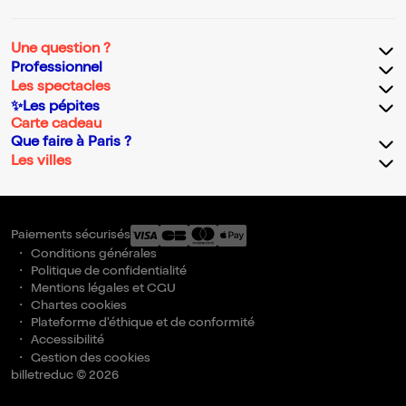
Une question ?
Professionnel
Les spectacles
✨Les pépites
Carte cadeau
Que faire à Paris ?
Les villes
Paiements sécurisés
Conditions générales
Politique de confidentialité
Mentions légales et CGU
Chartes cookies
Plateforme d'éthique et de conformité
Accessibilité
Gestion des cookies
billetreduc © 2026