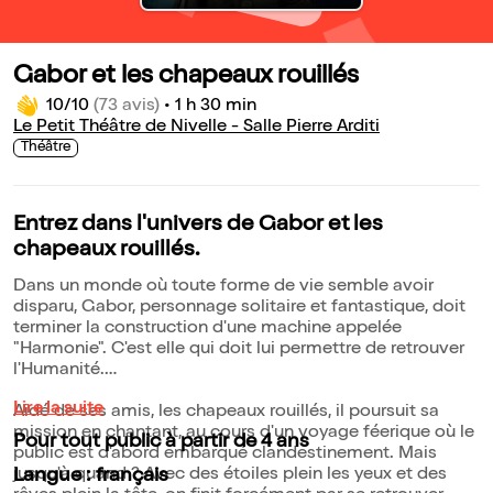
Gabor et les chapeaux rouillés
10/10
(73 avis)
•
1 h 30 min
Le Petit Théâtre de Nivelle - Salle Pierre Arditi
Théâtre
Entrez dans l'univers de Gabor et les
chapeaux rouillés.
Dans un monde où toute forme de vie semble avoir
disparu, Gabor, personnage solitaire et fantastique, doit
terminer la construction d'une machine appelée
"Harmonie". C'est elle qui doit lui permettre de retrouver
l'Humanité.
Lire la suite
Aidé de ses amis, les chapeaux rouillés, il poursuit sa
mission en chantant, au cours d'un voyage féerique où le
Pour tout public à partir de 4 ans
public est d'abord embarqué clandestinement. Mais
jusqu'à quand ? Avec des étoiles plein les yeux et des
Langue : français