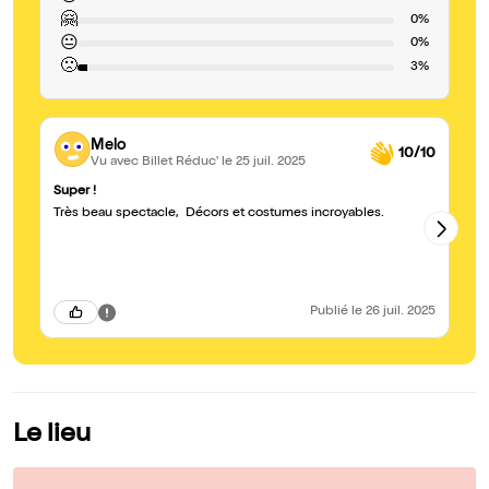
🤗
0%
😐
0%
🙁
3%
Melo
10/10
Vu avec Billet Réduc'
le 25 juil. 2025
Super !
Un
Très beau spectacle, Décors et costumes incroyables.
Un
d’
et
im
in
tr
au
Publié
le 26 juil. 2025
C’
cœ
Av
Le lieu