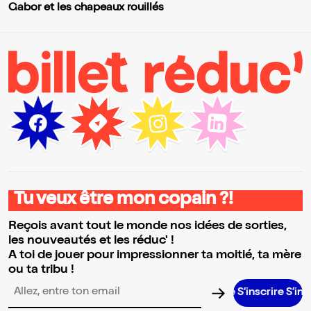
Gabor et les chapeaux rouillés
Tu veux être mon copain ?!
Reçois avant tout le monde nos idées de sorties,
les nouveautés et les réduc' !
A toi de jouer pour impressionner ta moitié, ta mère
ou ta tribu !
S’inscrire S’inscrire
Adresse email pour la newsletter