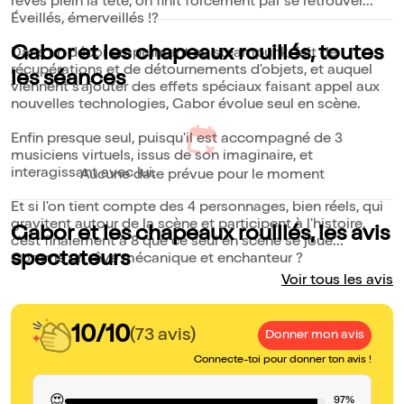
rêves plein la tête, on finit forcément par se retrouver...
Éveillés, émerveillés !?
Gabor et les chapeaux rouillés, toutes
Dans un décor empruntant au steampunk, fait de
récupérations et de détournements d'objets, et auquel
les séances
viennent s'ajouter des effets spéciaux faisant appel aux
nouvelles technologies, Gabor évolue seul en scène.
Enfin presque seul, puisqu'il est accompagné de 3
musiciens virtuels, issus de son imaginaire, et
interagissant avec lui.
Aucune date prévue pour le moment
Et si l'on tient compte des 4 personnages, bien réels, qui
gravitent autour de la scène et participent à l'histoire,
Gabor et les chapeaux rouillés, les avis
c'est finalement à 8 que ce seul en scène se joue...
spectateurs
Comme un rêve mécanique et enchanteur ?
Voir tous les avis
10/10
(73 avis)
Donner mon avis
Connecte-toi pour donner ton avis !
😍
97%