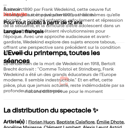
Écrite en 1890 par Frank Wedekind, cette oeuvre fut
À savoir :
Lire la suite
interdite à la scène jusqu'en 1906, car les thèmes qu'elle
Parking gratuit et privé attenant au théâtre.
abordait – curiosité enfantine, refoulement et répression
Pour tout public à partir de 12 ans
de la sexualité, et la difficulté d'être adolescent dans un
monde d'adultes – étaient révolutionnaires pour
Langue : français
l'époque. Avec une approche audacieuse et avant-
gardiste, Wedekind explore des sujets encore tabous,
offrant une perspective sans précédent sur la condition
L'Eveil du printemps, toutes les
des jeunes.
séances
Le lendemain de la mort de Wedekind en 1918, Bertolt
Brecht écrivait : "Comme Tolstoï et Strindberg, Frank
Wedekind a été un des grands éducateurs de l'Europe
moderne. Il semble indestructible." Et en effet, cette
pièce, plus que jamais actuelle, reste indémodable par sa
profondeur et sa pertinence.
Aucune date prévue pour le moment
La distribution du spectacle ✨
Artiste(s) :
Florian Huon
,
Baptiste Calafiore
,
Émilie Dhote
,