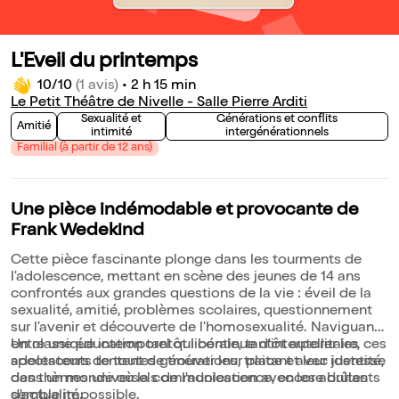
L'Eveil du printemps
10/10
(1 avis)
•
2 h 15 min
Le Petit Théâtre de Nivelle - Salle Pierre Arditi
Sexualité et
Générations et conflits
Amitié
intimité
intergénérationnels
Familial (à partir de 12 ans)
Une pièce indémodable et provocante de
Frank Wedekind
Cette pièce fascinante plonge dans les tourments de
l'adolescence, mettant en scène des jeunes de 14 ans
confrontés aux grandes questions de la vie : éveil de la
sexualité, amitié, problèmes scolaires, questionnement
sur l'avenir et découverte de l'homosexualité. Naviguant
entre une éducation tantôt libérale, tantôt autoritaire, ces
Un classique intemporel qui continue d'interpeller les
adolescents tentent de trouver leur place et leur identité,
spectateurs de toutes générations, traitant avec justesse
dans un monde où la communication avec les adultes
des thèmes universels de l'adolescence, encore brûlants
semble impossible.
d'actualité.