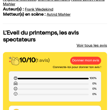
Angéline Mairesse
,
Clément Lambert
,
Alexis Levot Astrid
Mahler
Auteur(s) :
Frank Wedekind
Metteur(s) en scène :
Astrid Mahler
L'Eveil du printemps, les avis
spectateurs
Voir tous les avis
10/10
(1 avis)
Donner mon avis
Connecte-toi pour donner ton avis !
😍
100%
🤗
0%
😐
0%
🙁
0%