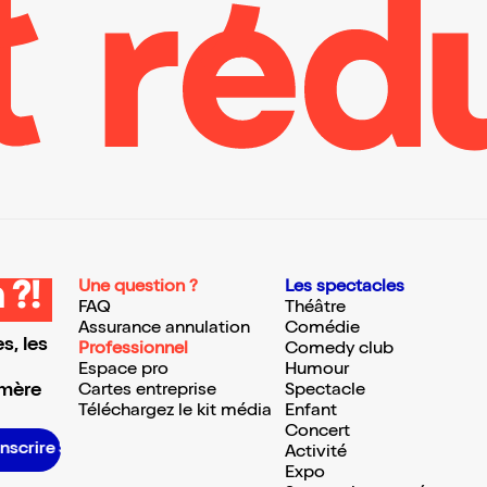
Une question ?
Les spectacles
 ?!
FAQ
Théâtre
Assurance annulation
Comédie
s, les
Professionnel
Comedy club
Espace pro
Humour
 mère
Cartes entreprise
Spectacle
Téléchargez le kit média
Enfant
Concert
’inscrire S’inscrire S’inscrire S’inscrire S’inscrire S’inscrire S’inscrire S’inscrire S’inscrire S’inscrire S’inscrire S’inscrire
Activité
Expo