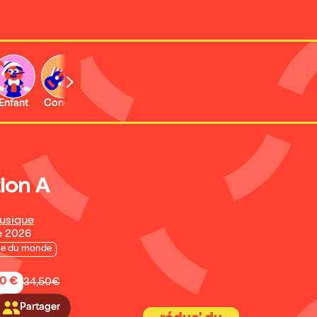
Enfant
Concert
Activité
Expo et musée
ion A
usique
e 2026
ue du monde
50 €
34,50€
Partager