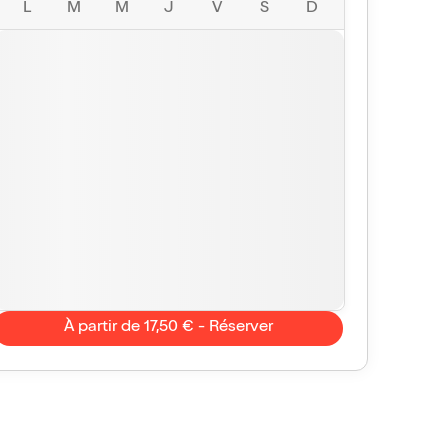
L
M
M
J
V
S
D
À partir de 17,50 € - Réserver