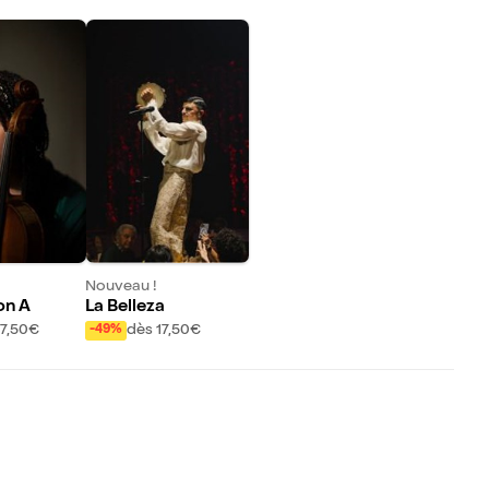
Nouveau !
on A
La Belleza
17,50€
dès 17,50€
-49%