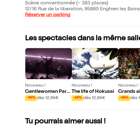
Scène conventionnée (~ 383 places)
12/16 Rue de la liberation, 95880 Enghien les Bains
Réserver un parking
Les spectacles dans la même sall
Nouveau !
Nouveau !
Nouveau !
Gentlewoman Para
The life of Hokusai
Grands ai
dox-sal Mouvement
ma frança
dès 12,95€
dès 12,95€
dès 
-46%
-46%
-46%
Tu pourrais aimer aussi !