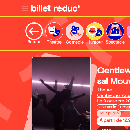
Retour
Théâtre
Comédie
Humour
Spectacle
Gentle
sal Mo
1 heure
Centre des Art
Le 9 octobre 2
Spectacle
Urbai
Tout public
À partir de 12,