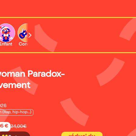
Enfant
Concert
Activité
woman Paradox-
uvement
s
026
n (Rap, hip-hop...)
95 €
24,00€