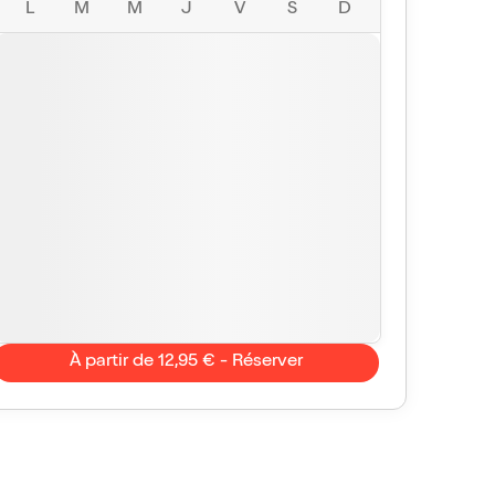
L
M
M
J
V
S
D
À partir de 12,95 € - Réserver