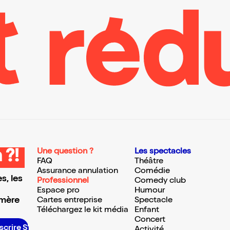
Une question ?
Les spectacles
 ?!
FAQ
Théâtre
Assurance annulation
Comédie
s, les
Professionnel
Comedy club
Espace pro
Humour
 mère
Cartes entreprise
Spectacle
Téléchargez le kit média
Enfant
Concert
scrire S’inscrire S’inscrire S’inscrire S’inscrire S’inscrire S’inscrire S’inscrire S’inscrire S’inscrire S’inscrire S’inscrire
Activité