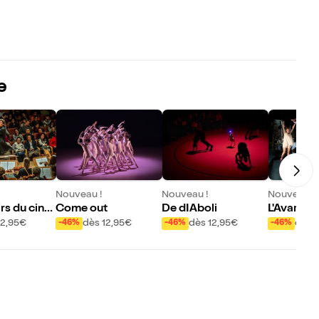
e
Nouveau !
Nouveau !
Nouveau !
rs du ciné
Come out
De dIAboli
L'Avare
is
12,95€
dès 12,95€
dès 12,95€
dès 
-46%
-46%
-46%