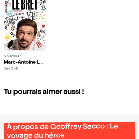
Nouveau !
Marc-Antoine Le
Bret dans Dans m
dès 35€
a tête
Tu pourrais aimer aussi !
À propos de Geoffrey Secco : Le
voyage du héros