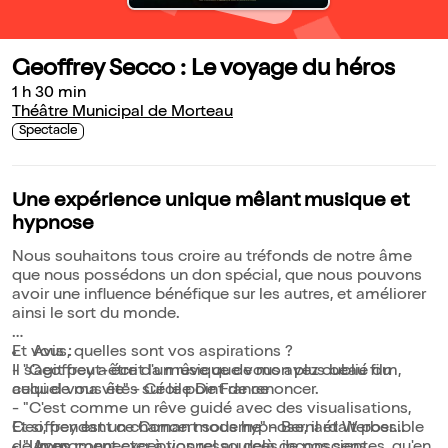
Geoffrey Secco : Le voyage du héros
1 h 30 min
Théâtre Municipal de Morteau
Spectacle
Une expérience unique mêlant musique et
hypnose
Nous souhaitons tous croire au tréfonds de notre âme
que nous possédons un don spécial, que nous pouvons
avoir une influence bénéfique sur les autres, et améliorer
ainsi le sort du monde.
Et vous, quelles sont vos aspirations ?
Avis :
Il s'agit peut-être d'un rêve que vous avez oublié ou
- "Geoffrey a écrit la musique de mon plus beau film,
auquel vous êtes sur le point de renoncer.
celui de ma vie" - Cécile De France
- "C'est comme un rêve guidé avec des visualisations,
Et si, pendant ce Concert sous hypnose, il était possible
Geoffrey est un chaman moderne" - Bernard Werber