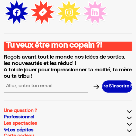
Tu veux être mon copain ?!
Reçois avant tout le monde nos idées de sorties,
les nouveautés et les réduc' !
A toi de jouer pour impressionner ta moitié, ta mère
ou ta tribu !
S’inscrire S’insc
Adresse email pour la newsletter
Une question ?
Professionnel
Les spectacles
✨Les pépites