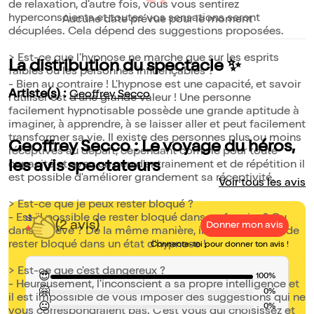
de relaxation, d'autre fois, vous vous sentirez
hyperconscients et toutes vos sensations seront
Aucune date prévue pour le moment
décuplées. Cela dépend des suggestions proposées.
> Est-ce que l'hypnose ne marche que sur les esprits
La distribution du spectacle ✨
faibles ou les personnes influençables ?
- Bien au contraire ! L'hypnose est une capacité, et savoir
Artiste(s) :
Geoffrey Secco
l'utiliser est d'une grande valeur ! Une personne
facilement hypnotisable possède une grande aptitude à
imaginer, à apprendre, à se laisser aller et peut facilement
transformer sa vie. Il existe des personnes plus ou moins
Geoffrey Secco : Le voyage du héros,
réceptives au départ, cependant comme pour toute
les avis spectateurs
capacité et avec un peu d'entrainement et de répétition il
est possible d'améliorer grandement sa réceptivité.
Voir tous les avis
> Est-ce que je peux rester bloqué ?
- Est-il possible de rester bloqué dans un fou rire ? Ou
(2 avis)
Donner mon avis
dans un rêve ? De la même manière, il est impossible de
rester bloqué dans un état d'hypnose !
Connecte-toi pour donner ton avis !
> Est-ce que c'est dangereux ?
😍
100%
- Heureusement, l'inconscient a sa propre intelligence et
🤗
0%
il est impossible de vous imposer des suggestions qui ne
😐
0%
vous correspondraient pas. C'est vous qui choisissez et