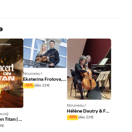
e
Nouveau !
Ekaterina Frolova, v
iolon & Vesselin Sta
dès 22€
-32%
nev, piano
Nouveau !
Hélène Dautry & Fré
avis)
déric Vaysse-Knitte
dès 22€
-32%
n Titan | T
r
1€