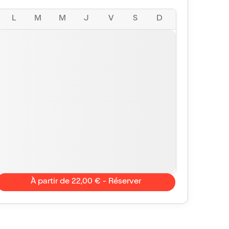
L
M
M
J
V
S
D
À partir de 22,00 € - Réserver