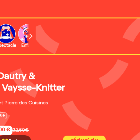
b
pectacle
Enfant
Concert
Activité
Dautry &
 Vaysse-Knitter
t Pierre des Cuisines
7
que
,00 €
32,50€