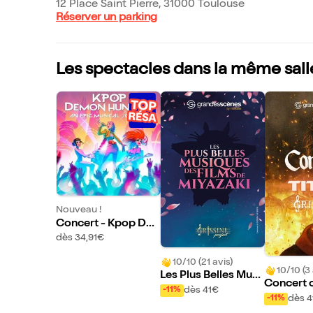
12 Place Saint Pierre, 31000 Toulouse
Réserver un parking
Les spectacles dans la même sall
Nouveau !
Concert - Kpop De
mon Hunters
dès 34,91€
10/10 (21 avis)
10/10 (3 
Les Plus Belles Musi
Concert o
ques des Films de M
dès 41€
-11%
oulouse
dès 4
-11%
iyazaki | Toulouse