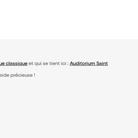
ue classique
et qui se tient ici :
Auditorium Saint
 aide précieuse !