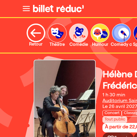
Retour
Théâtre
Comédie
Humour
Comedy clu
S
Hélène 
Frédéric
1 h 30 min
Auditorium Sain
Le 26 avril 202
Concert
Classi
Tout public
À partir de 22