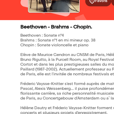
Favoris
Beethoven - Brahms - Chopin.
Beethoven : Sonate n°4
Brahms : Sonate n°1 en mi mineur op. 38
Chopin : Sonate violoncelle et piano
Elève de Maurice Gendron au CNSM de Paris, Hélè
Bruno Rigutto, à la Purcell Room, au Royal Festiva
Cortot et dans les plus prestigieuses salles du m
Paillard (1987-2002). Actuellement professeur au 
de Paris, elle est l'invitée de nombreux festivals 
Fréderic Vaysse-Knitter s'est formé auprès de mai
Pascal, Alexis Weissenberg... il puise profondémen
florissante carrière, sa riche personnalité musical
de Paris, au Concertgebouw d'Amsterdam ou a` l
Hélène Dautry et Fréderic Vaysse-Knitter forment 
concerts et plusieurs projets d'enregistrement.