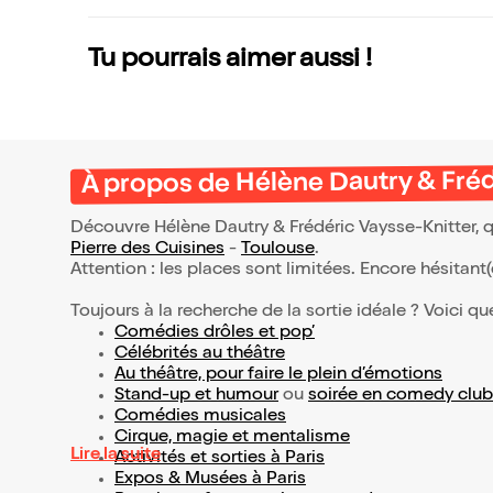
Tu pourrais aimer aussi !
À propos de Hélène Dautry & Fréd
Découvre Hélène Dautry & Frédéric Vaysse-Knitter, q
Pierre des Cuisines
-
Toulouse
.
Attention : les places sont limitées. Encore hésitant
Toujours à la recherche de la sortie idéale ? Voici qu
Comédies drôles et pop’
Célébrités au théâtre
Au théâtre, pour faire le plein d’émotions
Stand-up et humour
ou
soirée en comedy club
Comédies musicales
Cirque, magie et mentalisme
Lire la suite
Activités et sorties à Paris
Expos & Musées à Paris