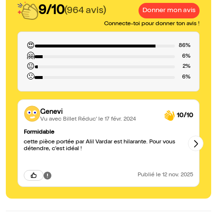
9/10
(964 avis)
Donner mon avis
Connecte-toi pour donner ton avis !
😍
86%
🤗
6%
😐
2%
🙁
6%
Genevi
10/10
Vu avec Billet Réduc'
le 17 févr. 2024
Formidable
Hi
cette pièce portée par Alil Vardar est hilarante. Pour vous
Tr
détendre, c'est idéal !
au
Publié
le 12 nov. 2025