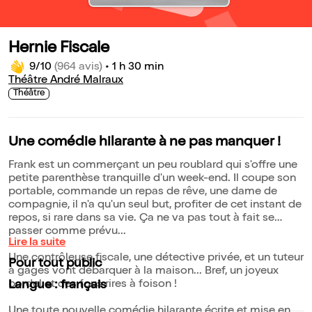
Hernie Fiscale
9/10
(964 avis)
•
1 h 30 min
Théâtre André Malraux
Théâtre
Une comédie hilarante à ne pas manquer !
Frank est un commerçant un peu roublard qui s'offre une
petite parenthèse tranquille d'un week-end. Il coupe son
portable, commande un repas de rêve, une dame de
compagnie, il n'a qu'un seul but, profiter de cet instant de
repos, si rare dans sa vie. Ça ne va pas tout à fait se
passer comme prévu...
Lire la suite
Une contrôleuse fiscale, une détective privée, et un tuteur
Pour tout public
à gages vont débarquer à la maison... Bref, un joyeux
bordel et des fous rires à foison !
Langue : français
Une toute nouvelle comédie hilarante écrite et mise en