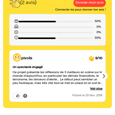
(2 avis)
Donner mon avis
Connecte-toi pour donner ton avis !
😍
50%
🤗
0%
😐
0%
🙁
50%
pivoila
9/10
Un spectacle engagé
Dé
Ce projet présente les réflexions de 3 metteurs en scène sur le
L'
monde d'aujourd'hui, en particulier les dérives financières, le
pe
terrorisme, les lanceurs d'alerte... Le début peut sembler un
ad
peu foutraque, mais très vite tout se met en place et on suit les
propos avec beaucoup d'intérêt. Certes, on n'apprend pas
Voir plus
forcément des choses car les faits évoqués sont connus, mais
le spectacle a le mérite de faire un récapitulatif coup de poing,
Publié
le 20 févr. 2018
de s'interroger sur notre comportement vis à vis de ces faits et
sur la notion de héros d'aujourd'hui, et de vouloir réveiller notre
conscience citoyenne.