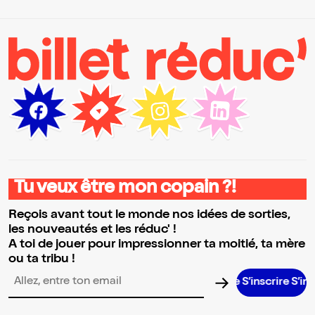
Tu veux être mon copain ?!
Reçois avant tout le monde nos idées de sorties,
les nouveautés et les réduc' !
A toi de jouer pour impressionner ta moitié, ta mère
ou ta tribu !
S’inscrire S’inscrire
Adresse email pour la newsletter