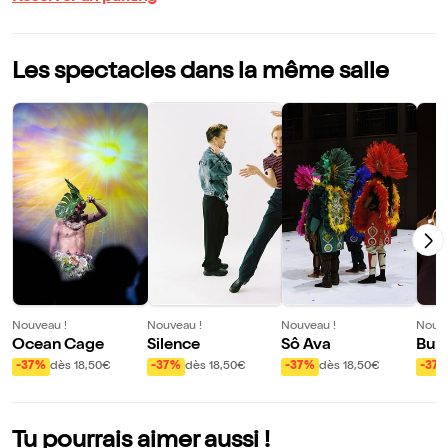
Les spectacles dans la même salle
Nouveau !
Nouveau !
Nouveau !
Nouve
Ocean Cage
Silence
Sô Ava
Bun
-37%
dès 18,50€
-37%
dès 18,50€
-37%
dès 18,50€
-37
Tu pourrais aimer aussi !