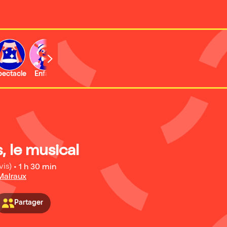
b
pectacle
Enfant
Concert
Activité
, le musical
vis)
•
1 h 30 min
Malraux
Partager