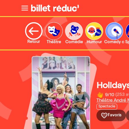
Retour
Théâtre
Comédie
Humour
Comedy clu
S
Holidays
9/10
(253 a
Théâtre André 
Spectacle
Favoris