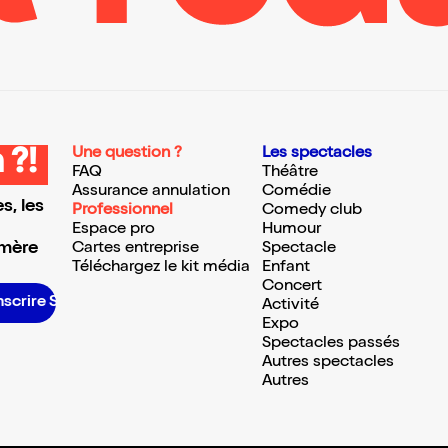
Une question ?
Les spectacles
 ?!
FAQ
Théâtre
Assurance annulation
Comédie
s, les
Professionnel
Comedy club
Espace pro
Humour
 mère
Cartes entreprise
Spectacle
Téléchargez le kit média
Enfant
Concert
inscrire S’inscrire S’inscrire S’inscrire S’inscrire S’inscrire S’inscrire S’inscrire S’inscrire S’inscrire S’inscrire S’inscrire
Activité
Expo
Spectacles passés
Autres spectacles
Autres