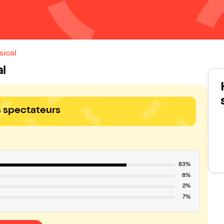
sical
al
s spectateurs
83%
8%
2%
7%