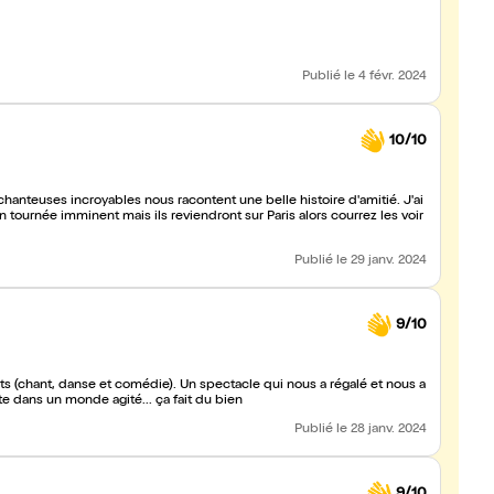
Publié
le 4 févr. 2024
10/10
nteuses incroyables nous racontent une belle histoire d'amitié. J'ai
tournée imminent mais ils reviendront sur Paris alors courrez les voir
Publié
le 29 janv. 2024
9/10
ts (chant, danse et comédie). Un spectacle qui nous a régalé et nous a
 dans un monde agité... ça fait du bien
Publié
le 28 janv. 2024
9/10