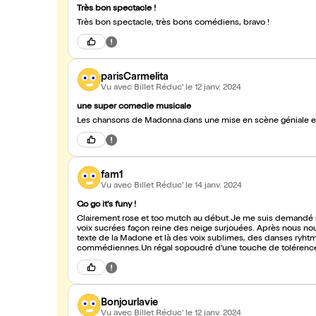
Très bon spectacle !
Très bon spectacle, très bons comédiens, bravo !
parisCarmelita
Vu avec Billet Réduc'
le 12 janv. 2024
une super comedie musicale
Les chansons de Madonna dans une mise en scène géniale et l
fam1
Vu avec Billet Réduc'
le 14 janv. 2024
Go go it's funy !
Clairement rose et too mutch au début.Je me suis demandé si j
voix sucrées façon reine des neige surjouées. Après nous n
texte de la Madone et là des voix sublimes, des danses ryhtmé
commédiennes.Un régal sopoudré d'une touche de tolérence, d
Bonjourlavie
Vu avec Billet Réduc'
le 12 janv. 2024