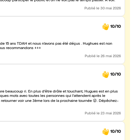
ucoup participer le public et on ne voit pas le temps passer. A voir.
Publié
le 30 mai 2026
10/10
ls de 15 ans TDAH et nous n’avons pas été déçus . Hughues est non
. Nous recommandons +++
Publié
le 26 mai 2026
10/10
e beaucoup ri. En plus d'être drôle et touchant, Hugues est en plus
ques mots avec toutes les personnes qui l'attendent après le
e retourner voir une 3ème lors de la prochaine tournée 😜. Dépêchez-
Publié
le 23 mai 2026
10/10