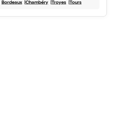
Bordeaux
Chambéry
Troyes
Tours