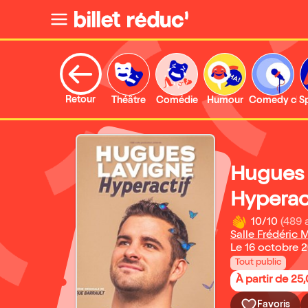
Retour
Théâtre
Comédie
Humour
Comedy clu
S
Hugues 
Hyperac
10/10
(489 
Salle Frédéric M
Le 16 octobre 
Tout public
À partir de 25
Favoris