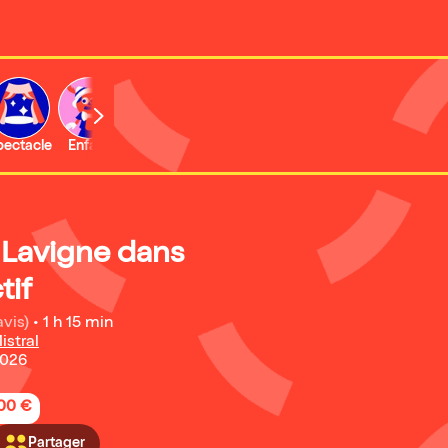
b
pectacle
Enfant
Concert
Activité
Lavigne dans
tif
avis)
•
1 h 15 min
istral
2026
,00 €
Partager