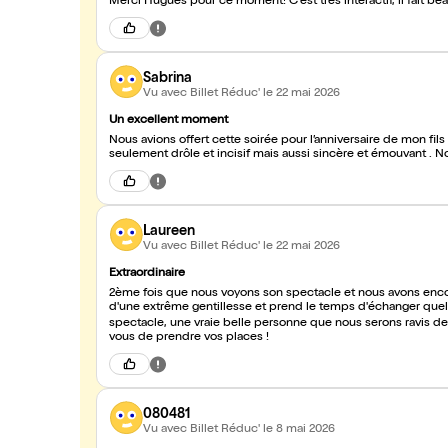
Merci Hugues pour ce moment! C'est très interactif, il fait bea
Sabrina
Vu avec Billet Réduc'
le 22 mai 2026
Un excellent moment
Nous avions offert cette soirée pour l’anniversaire de mon fi
seulement drôle et incisif mais aussi sincère et émouvant 
Laureen
Vu avec Billet Réduc'
le 22 mai 2026
Extraordinaire
2ème fois que nous voyons son spectacle et nous avons encor
d'une extrême gentillesse et prend le temps d'échanger quel
spectacle, une vraie belle personne que nous serons ravis d
vous de prendre vos places !
080481
Vu avec Billet Réduc'
le 8 mai 2026