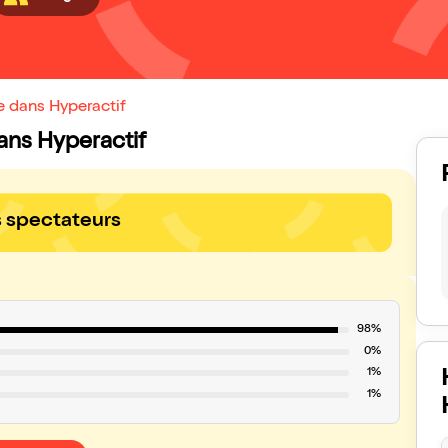
e dans Hyperactif
dans Hyperactif
s spectateurs
98%
0%
1%
1%