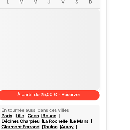
L
M
M
J
V
S
D
À partir de 25,00 € - Réserver
En tournée aussi dans ces villes
Paris
Lille
Caen
Rouen
Décines Charpieu
La Rochelle
Le Mans
Clermont Ferrand
Toulon
Auray