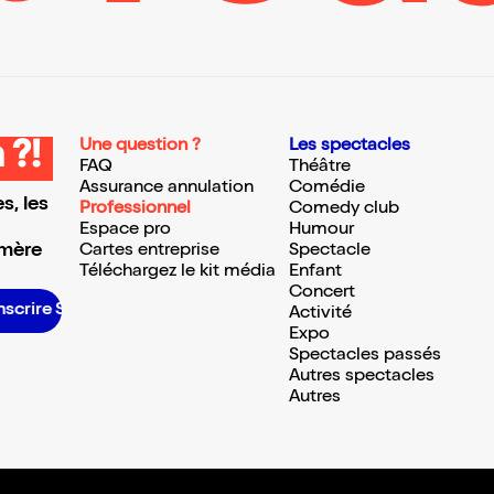
Une question ?
Les spectacles
 ?!
FAQ
Théâtre
Assurance annulation
Comédie
s, les
Professionnel
Comedy club
Espace pro
Humour
 mère
Cartes entreprise
Spectacle
Téléchargez le kit média
Enfant
Concert
’inscrire S’inscrire S’inscrire S’inscrire S’inscrire S’inscrire S’inscrire S’inscrire S’inscrire S’inscrire S’inscrire S’inscrire
Activité
Expo
Spectacles passés
Autres spectacles
Autres