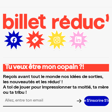
Tu veux être mon copain ?!
Reçois avant tout le monde nos idées de sorties,
les nouveautés et les réduc' !
A toi de jouer pour impressionner ta moitié, ta mère
ou ta tribu !
S’inscrire S’inscrire S’
Adresse email pour la newsletter