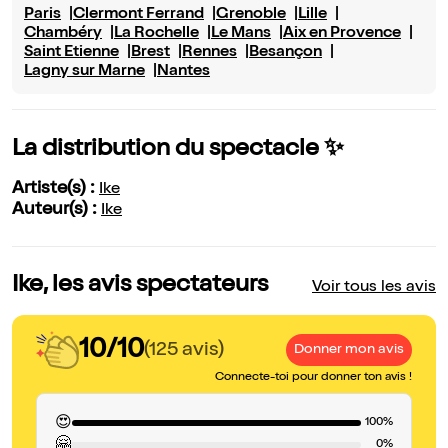
Paris
Clermont Ferrand
Grenoble
Lille
Chambéry
La Rochelle
Le Mans
Aix en Provence
Saint Etienne
Brest
Rennes
Besançon
Lagny sur Marne
Nantes
La distribution du spectacle ✨
Artiste(s) :
Ike
Auteur(s) :
Ike
Ike, les avis spectateurs
Voir tous les avis
10/10
(125 avis)
Donner mon avis
Connecte-toi pour donner ton avis !
😍
100%
🤗
0%