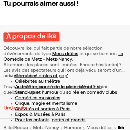
Tu pourrais aimer aussi !
À propos de Ike
Découvre Ike, qui fait partie de notre sélection
d’événements de type
Mecs drôles
et qui se tient ici :
La
Comédie de Metz
-
Metz-Nancy
.
Attention : les places sont limitées. Encore hésitant(e) ?
Les avis des spectateurs qui l'ont déjà vécu seront d'une
aide précieuse !
Comédies drôles et pop’
Célébrités au théâtre
Toujours à la recherche de la sortie idéale ? Voici
Au théâtre, pour faire le plein d’émotions
quelques pistes :
Stand-up et humour
ou
soirée en comedy clubs
Comédies musicales
Cirque, magie et mentalisme
Lire la suite
Activités et sorties à Paris
Expos & Musées à Paris
Pour les enfants, petits et grands
Ike
BilletReduc
Metz-Nancy
Humour
Mecs drôles