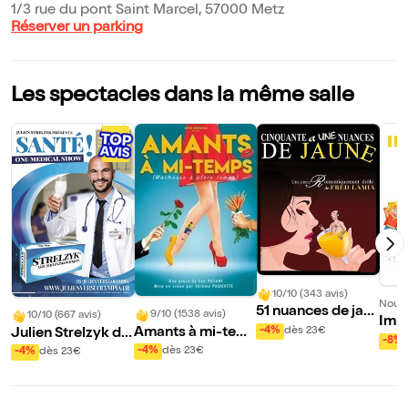
1/3 rue du pont Saint Marcel, 57000 Metz
Réserver un parking
Les spectacles dans la même salle
10/10 (343 avis)
Nouve
51 nuances de jau
9/10 (1538 avis)
10/10 (667 avis)
Impr
ne
-4%
dès 23€
Amants à mi-tem
Julien Strelzyk da
-8%
ps
ns Santé !
-4%
dès 23€
-4%
dès 23€