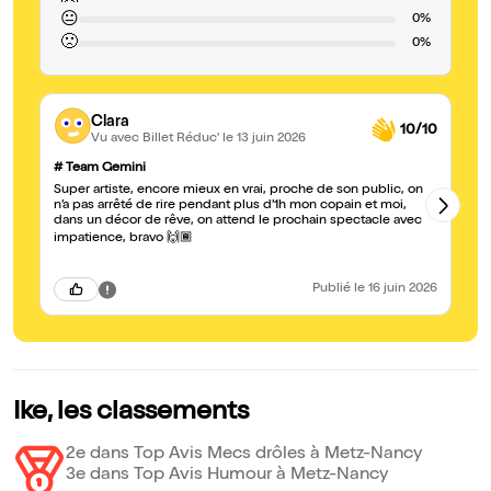
😐
0%
🙁
0%
Clara
10/10
Vu avec Billet Réduc'
le 13 juin 2026
# Team Gemini
Le
Super artiste, encore mieux en vrai, proche de son public, on
Me
n’a pas arrêté de rire pendant plus d’1h mon copain et moi,
🤣
dans un décor de rêve, on attend le prochain spectacle avec
impatience, bravo 🙌🏾
Publié
le 16 juin 2026
Ike, les classements
2e dans Top Avis Mecs drôles à Metz-Nancy
3e dans Top Avis Humour à Metz-Nancy