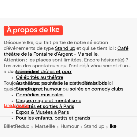
À propos de Ike
Découvre Ike, qui fait partie de notre sélection
d’événements de type
Stand up
et qui se tient ici :
Café
théâtre de la Fontaine d'Argent
-
Marseille
.
Attention : les places sont limitées. Encore hésitant(e) ?
Les avis des spectateurs qui l'ont déjà vécu seront d'une
aide précieuse !
Comédies drôles et pop’
Célébrités au théâtre
Toujours à la recherche de la sortie idéale ? Voici
Au théâtre, pour faire le plein d’émotions
quelques pistes :
Stand-up et humour
ou
soirée en comedy clubs
Comédies musicales
Cirque, magie et mentalisme
Lire la suite
Activités et sorties à Paris
Expos & Musées à Paris
Pour les enfants, petits et grands
Ike
BilletReduc
Marseille
Humour
Stand up