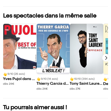
Les spectacles dans la même salle
9/10 (26 avis)
Yves Pujol dans B
9/10 (14 avis)
10/10 (394 avis)
9/
est of
Thierry Garcia da
Tony Saint Lauren
Deni
dès 24€
ns L'insolent
t dans Efficace
vous
dès 24€
dès 27€
dès 
le
Tu pourrais aimer aussi !