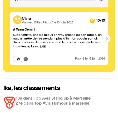
🙁
Clara
10/10
Vu avec Billet Réduc'
le 13 juin 2026
# Team Gemini
Le
Super artiste, encore mieux en vrai, proche de son public, on
Me
n’a pas arrêté de rire pendant plus d’1h mon copain et moi,
🤣
dans un décor de rêve, on attend le prochain spectacle avec
impatience, bravo 🙌🏾
Publié
le 16 juin 2026
Ike, les classements
18e dans Top Avis Stand up à Marseille
27e dans Top Avis Humour à Marseille