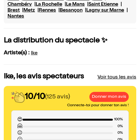
Chambéry
La Rochelle
Le Mans
Saint Etienne
Brest
Metz
Rennes
Besançon
Lagny sur Marne
Nantes
La distribution du spectacle ✨
Artiste(s) :
Ike
Ike, les avis spectateurs
Voir tous les avis
10/10
(125 avis)
Donner mon avis
Connecte-toi pour donner ton avis !
😍
100%
🤗
0%
😐
0%
0%