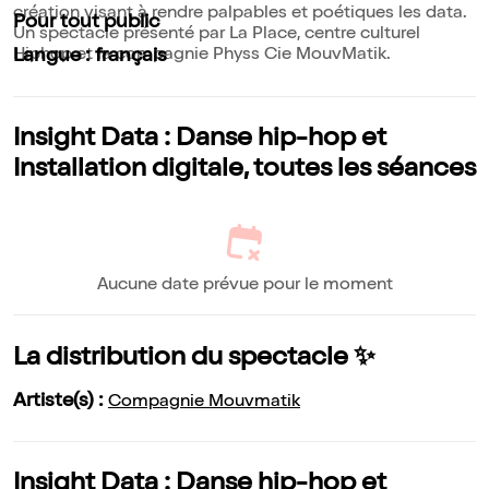
création visant à rendre palpables et poétiques les data.
Pour tout public
Un spectacle présenté par La Place, centre culturel
Hiphop et la compagnie Physs Cie MouvMatik.
Langue : français
Insight Data : Danse hip-hop et
Installation digitale, toutes les séances
Aucune date prévue pour le moment
La distribution du spectacle ✨
Artiste(s) :
Compagnie Mouvmatik
Insight Data : Danse hip-hop et