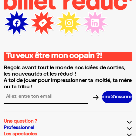
Tu veux être mon copain ?!
Reçois avant tout le monde nos idées de sorties,
les nouveautés et les réduc' !
A toi de jouer pour impressionner ta moitié, ta mère
ou ta tribu !
S’inscrire S
Adresse email pour la newsletter
Une question ?
Professionnel
Les spectacles