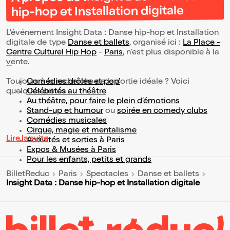
hip-hop et Installation digitale
L’événement Insight Data : Danse hip-hop et Installation
digitale de type
Danse et ballets
, organisé ici :
La Place -
Centre Culturel Hip Hop
-
Paris
, n'est plus disponible à la
vente.
Toujours à la recherche de la sortie idéale ? Voici
Comédies drôles et pop’
quelques pistes :
Célébrités au théâtre
Au théâtre, pour faire le plein d’émotions
Stand-up et humour
ou
soirée en comedy clubs
Comédies musicales
Cirque, magie et mentalisme
Lire la suite
Activités et sorties à Paris
Expos & Musées à Paris
Pour les enfants, petits et grands
BilletReduc
Paris
Spectacles
Danse et ballets
Insight Data : Danse hip-hop et Installation digitale