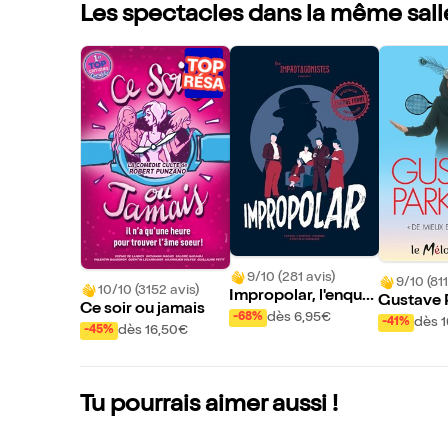
Les spectacles dans la même sall
9/10 (281 avis)
9/10 (811
10/10 (3152 avis)
Impropolar, l'enquêt
Gustave 
Ce soir ou jamais
e policière improvis
dès 6,95€
-68%
ns De mie
dès 
-41%
dès 16,50€
-45%
ée
x pareil
Tu pourrais aimer aussi !