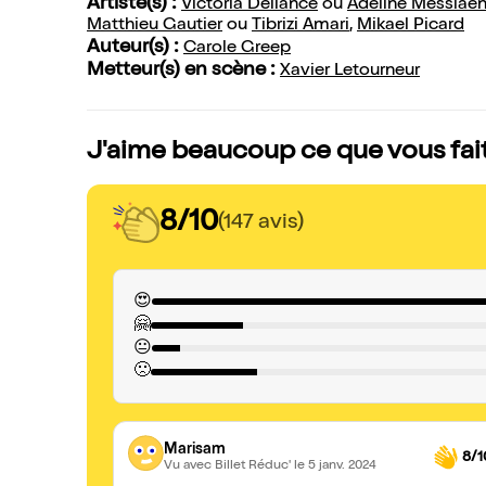
Artiste(s) :
Victoria Deliance
ou
Adeline Messiae
Matthieu Gautier
ou
Tibrizi Amari
,
Mikael Picard
Auteur(s) :
Carole Greep
Metteur(s) en scène :
Xavier Letourneur
J'aime beaucoup ce que vous faite
8/10
(147 avis)
😍
🤗
😐
🙁
Marisam
8/1
Vu avec Billet Réduc'
le 5 janv. 2024