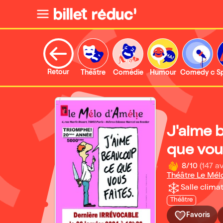
Retour
Théâtre
Comédie
Humour
Comedy clu
S
J'aime 
que vous
8/10
(147 av
Théâtre Le Mél
Salle climat
Théâtre
Favoris