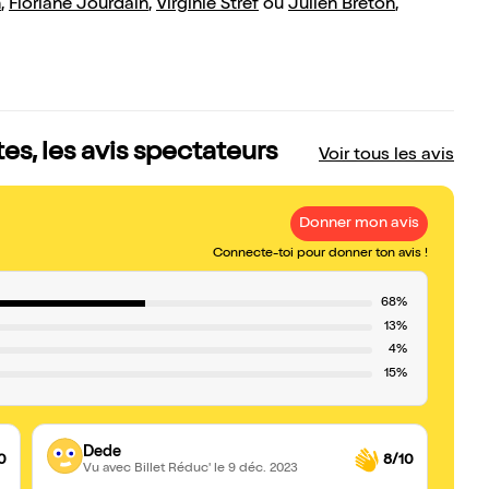
n
,
Floriane Jourdain
,
Virginie Stref
ou
Julien Breton
,
s, les avis spectateurs
Voir tous les avis
Donner mon avis
Connecte-toi pour donner ton avis !
68%
13%
4%
15%
Dede
0
8/10
Vu avec Billet Réduc'
le 9 déc. 2023