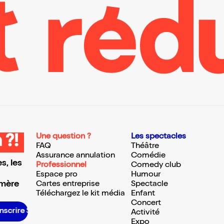
Une question ?
Les spectacles
 ?!
FAQ
Théâtre
Assurance annulation
Comédie
s, les
Professionnel
Comedy club
Espace pro
Humour
 mère
Cartes entreprise
Spectacle
Téléchargez le kit média
Enfant
Concert
S’inscrire S’inscrire S’inscrire S’inscrire S’inscrire S’inscrire S’inscrire S’inscrire S’inscrire S’inscrire S’inscrire S’inscrire
Activité
Expo