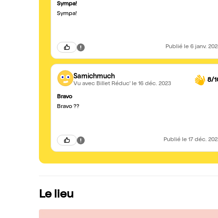
Sympa!
Sympa!
Publié
le 6 janv. 20
Samichmuch
8/1
Vu avec Billet Réduc'
le 16 déc. 2023
Bravo
Bravo ??
Publié
le 17 déc. 20
Le lieu