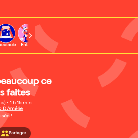
b
pectacle
Enfant
Concert
Activité
Expo et musée
beaucoup ce
 faites
is)
•
1 h 15 min
o D'Amélie
isée !
Partager