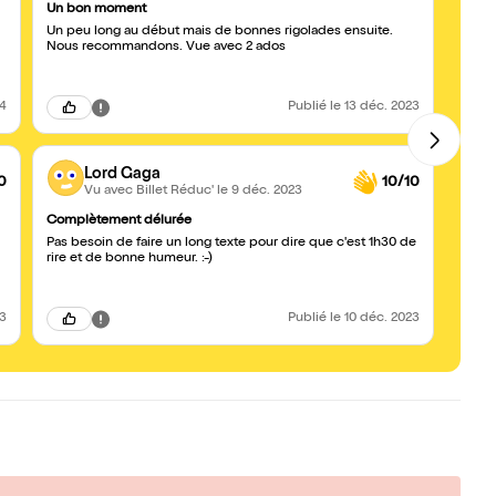
Un bon moment
Un b
Un peu long au début mais de bonnes rigolades ensuite.
Un bo
Nous recommandons. Vue avec 2 ados
quelq
24
Publié
le 13 déc. 2023
Lord Gaga
0
10/10
Vu avec Billet Réduc'
le 9 déc. 2023
Complètement délurée
Drôle
Pas besoin de faire un long texte pour dire que c'est 1h30 de
On a 
rire et de bonne humeur. :-)
23
Publié
le 10 déc. 2023