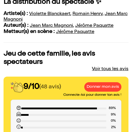
La distribution du spectacle ✨
Artiste(s) :
Violette Blanckaert
,
Romain Henry
,
Jean Marc
Magnoni
Auteur(s) :
Jean Marc Magnoni
,
Jérôme Paquatte
Metteur(s) en scène :
Jérôme Paquatte
Jeu de cette famille, les avis
spectateurs
Voir tous les avis
9/10
(48 avis)
Donner mon avis
Connecte-toi pour donner ton avis !
😍
89%
🤗
9%
😐
0%
🙁
2%