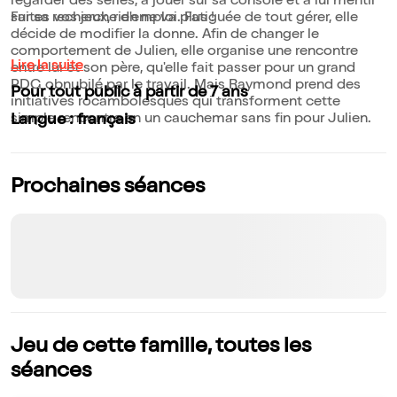
regarder des séries, à jouer sur sa console et à lui mentir
sur sa recherche d'emploi. Fatiguée de tout gérer, elle
Faites vos jeux, rien ne va plus !
décide de modifier la donne. Afin de changer le
comportement de Julien, elle organise une rencontre
Lire la suite
entre lui et son père, qu'elle fait passer pour un grand
PDG obnubilé par le travail. Mais Raymond prend des
Pour tout public à partir de 7 ans
initiatives rocambolesques qui transforment cette
simple rencontre en un cauchemar sans fin pour Julien.
Langue : français
Prochaines séances
Jeu de cette famille, toutes les
séances