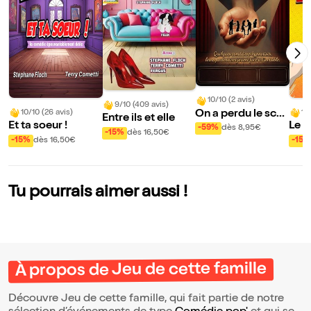
10/10 (2 avis)
9/10 (409 avis)
On a perdu le scé
10/10 (26 avis)
10
Entre ils et elle
Et ta soeur !
Le 
nario - Improvisat
-59%
dès 8,95€
-15%
dès 16,50€
ion sous hypnose
-15%
dès 16,50€
-15%
Tu pourrais aimer aussi !
À propos de Jeu de cette famille
Découvre Jeu de cette famille, qui fait partie de notre