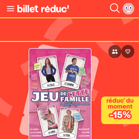
réduc' du
moment
-15%