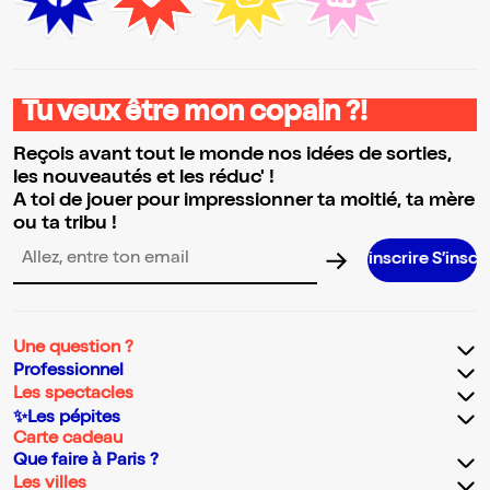
Tu veux être mon copain ?!
Reçois avant tout le monde nos idées de sorties,
les nouveautés et les réduc' !
A toi de jouer pour impressionner ta moitié, ta mère
ou ta tribu !
S’inscrire S’inscrire S’inscrir
Adresse email pour la newsletter
Une question ?
Professionnel
Les spectacles
✨Les pépites
Carte cadeau
Que faire à Paris ?
Les villes