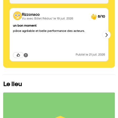
Rizzonaco
8/10
Vu avec Billet Réduc'
le 19 juil. 2026
un bon moment
T
pièce agréable et belle performance des acteurs.
Bo
les 
Publié
le 21 juil. 2026
Le lieu