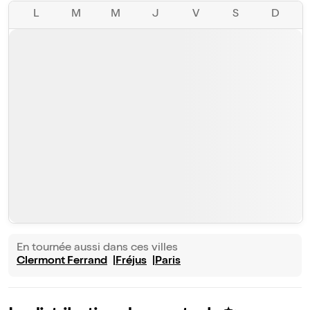
L
M
M
J
V
S
D
En tournée aussi dans ces villes
Clermont Ferrand
Fréjus
Paris