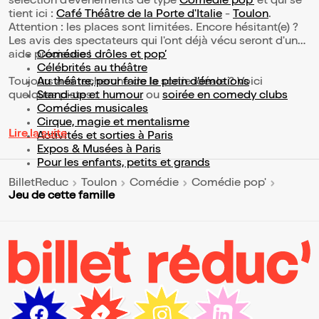
sélection d’événements de type
Comédie pop'
et qui se
tient ici :
Café Théâtre de la Porte d'Italie
-
Toulon
.
Attention : les places sont limitées. Encore hésitant(e) ?
Les avis des spectateurs qui l'ont déjà vécu seront d'une
aide précieuse !
Comédies drôles et pop’
Célébrités au théâtre
Toujours à la recherche de la sortie idéale ? Voici
Au théâtre, pour faire le plein d’émotions
quelques pistes :
Stand-up et humour
ou
soirée en comedy clubs
Comédies musicales
Cirque, magie et mentalisme
Lire la suite
Activités et sorties à Paris
Expos & Musées à Paris
Pour les enfants, petits et grands
BilletReduc
Toulon
Comédie
Comédie pop'
Jeu de cette famille