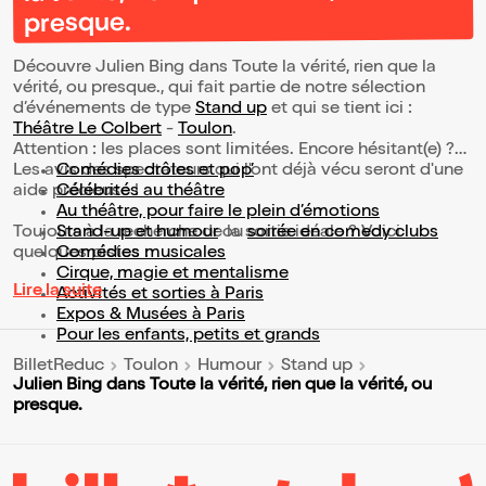
presque.
Découvre Julien Bing dans Toute la vérité, rien que la
vérité, ou presque., qui fait partie de notre sélection
d’événements de type
Stand up
et qui se tient ici :
Théâtre Le Colbert
-
Toulon
.
Attention : les places sont limitées. Encore hésitant(e) ?
Les avis des spectateurs qui l'ont déjà vécu seront d'une
Comédies drôles et pop’
aide précieuse !
Célébrités au théâtre
Au théâtre, pour faire le plein d’émotions
Toujours à la recherche de la sortie idéale ? Voici
Stand-up et humour
ou
soirée en comedy clubs
quelques pistes :
Comédies musicales
Cirque, magie et mentalisme
Lire la suite
Activités et sorties à Paris
Expos & Musées à Paris
Pour les enfants, petits et grands
BilletReduc
Toulon
Humour
Stand up
Julien Bing dans Toute la vérité, rien que la vérité, ou
presque.