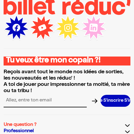
Tu veux être mon copain ?!
Reçois avant tout le monde nos idées de sorties,
les nouveautés et les réduc' !
A toi de jouer pour impressionner ta moitié, ta mère
ou ta tribu !
S’inscrire S’inscrire S
Adresse email pour la newsletter
Une question ?
Professionnel