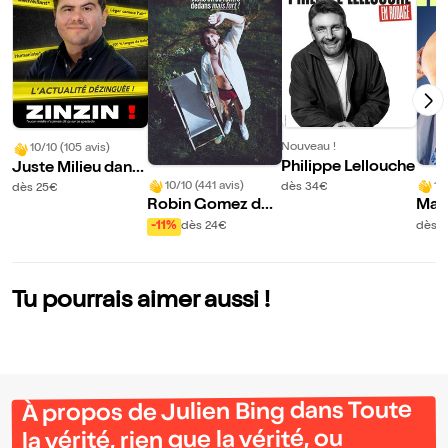
Nouveau !
10/10 (105 avis)
Philippe Lellouche
Juste Milieu dans
Zinzin !
10/10 (441 avis)
10
dès 34€
dès 25€
Robin Gomez dan
Mar
s Viens on se rentr
-11%
dès 24€
dès 
e dedans mais for
t !
Tu pourrais aimer aussi !
À propos de Julien Bing dans Toute
la vérité, rien que la vérité, ou