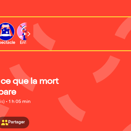
b
pectacle
Enfant
Concert
Activité
Expo et musée
 ce que la mort
pare
is)
•
1 h 05 min
Partager