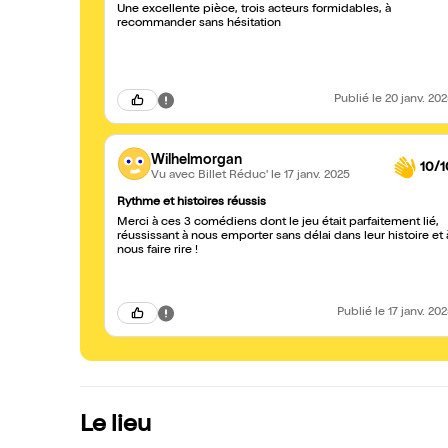
Une excellente pièce, trois acteurs formidables, à
recommander sans hésitation
Publié
le 20 janv. 20
Wilhelmorgan
10/1
Vu avec Billet Réduc'
le 17 janv. 2025
Rythme et histoires réussis
Merci à ces 3 comédiens dont le jeu était parfaitement lié,
réussissant à nous emporter sans délai dans leur histoire et 
nous faire rire !
Publié
le 17 janv. 20
Le lieu