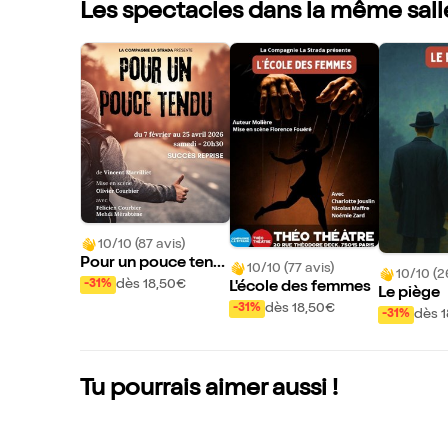
Les spectacles dans la même sall
10/10 (87 avis)
Pour un pouce tend
10/10 (77 avis)
10/10 (2
u
dès 18,50€
-31%
L'école des femmes
Le piège
dès 18,50€
-31%
dès 
-31%
Tu pourrais aimer aussi !