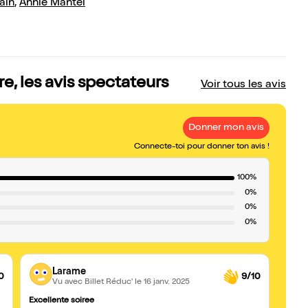
ain
,
Annie Mantel
e, les avis spectateurs
Voir tous les avis
Donner mon avis
Connecte-toi pour donner ton avis !
100%
0%
0%
0%
Larame
0
9/10
Vu avec Billet Réduc'
le 16 janv. 2025
Excellente soiree
A VOIR