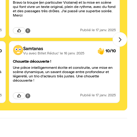
Bravo la troupe (en particulier Violaine) et la mise en scène
Voilà
qui font vivre un texte original, plein de rythme, avec du fond
coméd
et des passages très drôles. J'ai passé une superbe soirée.
et nou
Merci
belle
des m
burles
il le m
25
Publié
le 17 janv. 2025
Samtanas
0
10/10
Vu avec Billet Réduc'
le 16 janv. 2025
Chouette découverte !
Une p
Une pièce intelligemment écrite et construite, une mise en
Une tr
à
scène dynamique, un savant dosage entre profondeur et
coméd
légereté, un trio d'acteurs très justes. Une chouette
univer
découverte !
25
Publié
le 17 janv. 2025