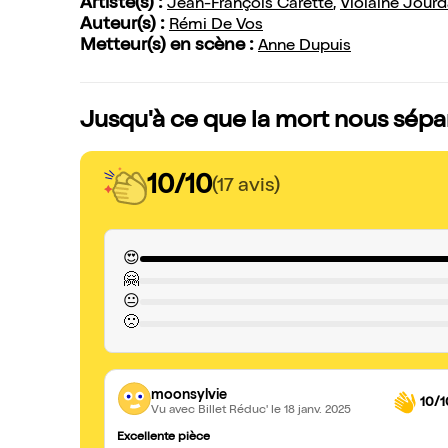
Artiste(s) :
Jean-François Carette
,
Violaine Jourd
Auteur(s) :
Rémi De Vos
Metteur(s) en scène :
Anne Dupuis
Jusqu'à ce que la mort nous sépar
10/10
(17 avis)
😍
🤗
😐
🙁
moonsylvie
10/1
Vu avec Billet Réduc'
le 18 janv. 2025
Excellente pièce