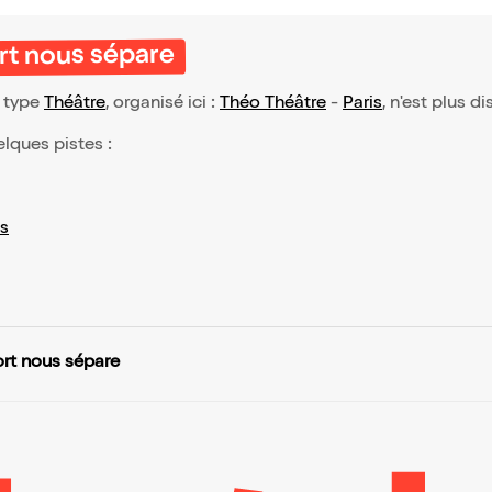
rt nous sépare
e type
Théâtre
, organisé ici :
Théo Théâtre
-
Paris
, n'est plus d
elques pistes :
s
ort nous sépare