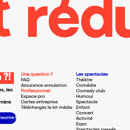
Une question ?
Les spectacles
 ?!
FAQ
Théâtre
Assurance annulation
Comédie
s, les
Professionnel
Comedy club
Espace pro
Humour
 mère
Cartes entreprise
Spectacle
Téléchargez le kit média
Enfant
Concert
scrire S’inscrire S’inscrire S’inscrire S’inscrire S’inscrire S’inscrire S’inscrire S’inscrire S’inscrire S’inscrire S’inscrire
Activité
Expo