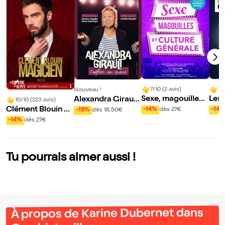
7/10 (2 avis)
10
Nouveau !
Sexe, magouilles
Les
Alexandra Girault
10/10 (223 avis)
et culture général
u m
dans Alex en Scèn
Clément Blouin da
-14%
dès 27€
-14%
-19%
dès 16,50€
e
e
ns Magicien
-14%
dès 27€
Tu pourrais aimer aussi !
À propos de Karine Dubernet dans