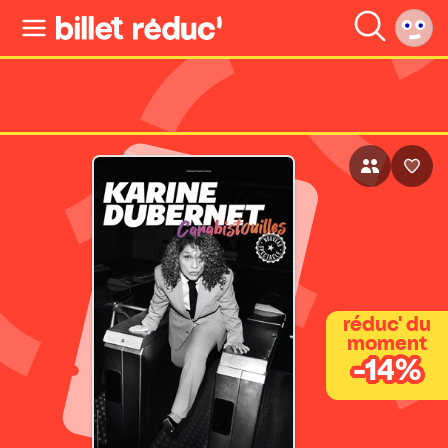
réduc' du
moment
-14%