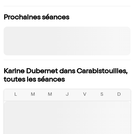
Prochaines séances
Karine Dubernet dans Carabistouilles,
toutes les séances
L
M
M
J
V
S
D