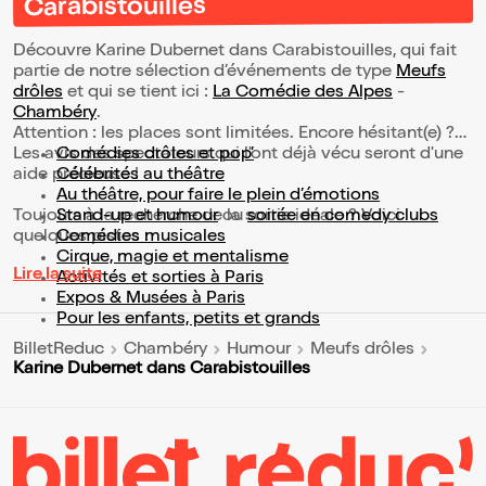
Carabistouilles
Découvre Karine Dubernet dans Carabistouilles, qui fait
partie de notre sélection d’événements de type
Meufs
drôles
et qui se tient ici :
La Comédie des Alpes
-
Chambéry
.
Attention : les places sont limitées. Encore hésitant(e) ?
Les avis des spectateurs qui l'ont déjà vécu seront d'une
Comédies drôles et pop’
aide précieuse !
Célébrités au théâtre
Au théâtre, pour faire le plein d’émotions
Toujours à la recherche de la sortie idéale ? Voici
Stand-up et humour
ou
soirée en comedy clubs
quelques pistes :
Comédies musicales
Cirque, magie et mentalisme
Lire la suite
Activités et sorties à Paris
Expos & Musées à Paris
Pour les enfants, petits et grands
BilletReduc
Chambéry
Humour
Meufs drôles
Karine Dubernet dans Carabistouilles