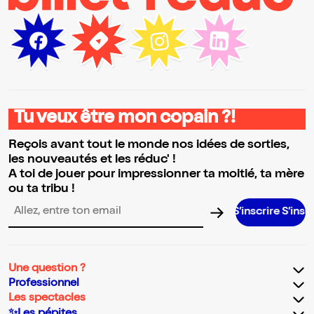
Tu veux être mon copain ?!
Reçois avant tout le monde nos idées de sorties,
les nouveautés et les réduc' !
A toi de jouer pour impressionner ta moitié, ta mère
ou ta tribu !
S’inscrire S’inscrire S’inscri
Adresse email pour la newsletter
Une question ?
Professionnel
Les spectacles