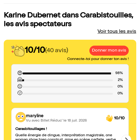
Karine Dubernet dans Carabistouilles,
les avis spectateurs
Voir tous les avis
10/10
(40 avis)
Donner mon avis
Connecte-toi pour donner ton avis !
😍
98%
🤗
2%
😐
0%
🙁
0%
maryline
10/10
Vu avec Billet Réduc'
le 18 juil. 2026
Carasbitouillages !
Sp
Quelle énergie de dingue, interprétation magistrale, one
Un