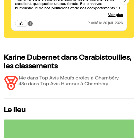
woman show bien construit, mise en scène parfaite, verbe
at
excellent, quelquefois un peu forcée. Belle analyse
di
humoristique de nos politiciens et de nos comportements ! Je
l’
recommande .
to
Voir plus
lu
Publié
le 20 juil. 2026
Karine Dubernet dans Carabistouilles,
les classements
14e dans Top Avis Meufs drôles à Chambéry
48e dans Top Avis Humour à Chambéry
Le lieu