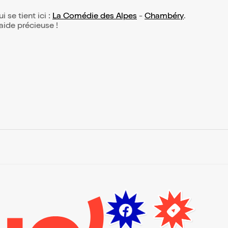
i se tient ici :
La Comédie des Alpes
-
Chambéry
.
 aide précieuse !