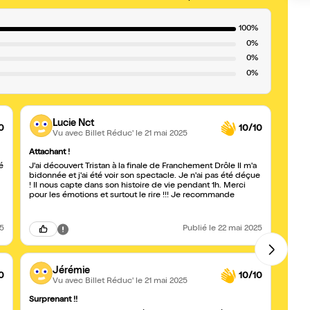
100%
0%
0%
0%
Lucie Nct
0
10/10
Vu avec Billet Réduc'
le 21 mai 2025
Attachant !
Super
é
J'ai découvert Tristan à la finale de Franchement Drôle Il m'a
Super
bidonnée et j'ai été voir son spectacle. Je n'ai pas été déçue
aime B
! Il nous capte dans son histoire de vie pendant 1h. Merci
pour les émotions et surtout le rire !!! Je recommande
25
Publié
le 22 mai 2025
Jérémie
0
10/10
Vu avec Billet Réduc'
le 21 mai 2025
Surprenant !!
Excell