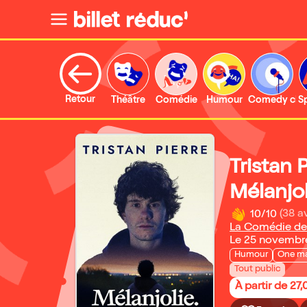
Retour
Théâtre
Comédie
Humour
Comedy clu
S
Tristan 
Mélanjol
10/10
(38 av
La Comédie de
Le 25 novembr
Humour
One m
Tout public
À partir de 27