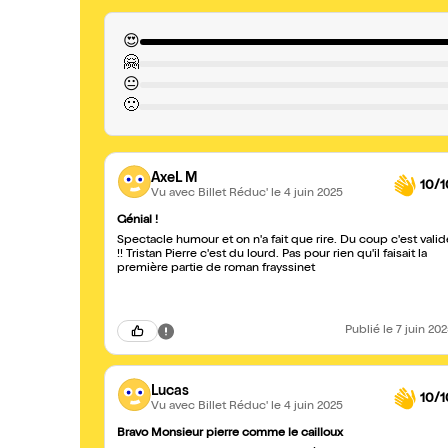
😍
🤗
😐
🙁
AxeL M
10/1
Vu avec Billet Réduc'
le 4 juin 2025
Génial !
Spectacle humour et on n'a fait que rire. Du coup c'est valid
!! Tristan Pierre c'est du lourd. Pas pour rien qu'il faisait la
première partie de roman frayssinet
Publié
le 7 juin 20
Lucas
10/1
Vu avec Billet Réduc'
le 4 juin 2025
Bravo Monsieur pierre comme le cailloux