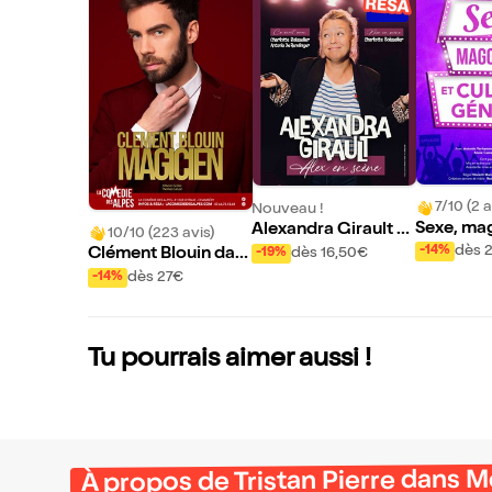
7/10 (2 a
Nouveau !
Sexe, mag
Alexandra Girault d
10/10 (223 avis)
culture g
ans Alex en Scène
dès 
-14%
dès 16,50€
Clément Blouin dan
-19%
s Magicien
dès 27€
-14%
Tu pourrais aimer aussi !
À propos de Tristan Pierre dans M