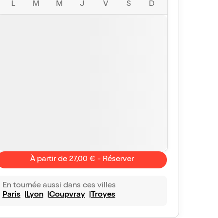
L
M
M
J
V
S
D
À partir de 27,00 € - Réserver
En tournée aussi dans ces villes
Paris
Lyon
Coupvray
Troyes