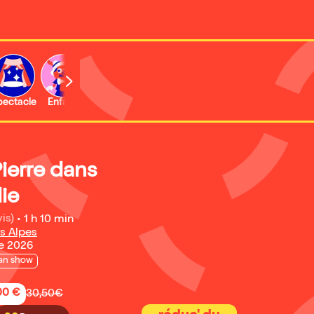
b
pectacle
Enfant
Concert
Activité
Expo et musée
Pierre dans
ie
is)
•
1 h 10 min
s Alpes
e 2026
an show
,00 €
30,50€