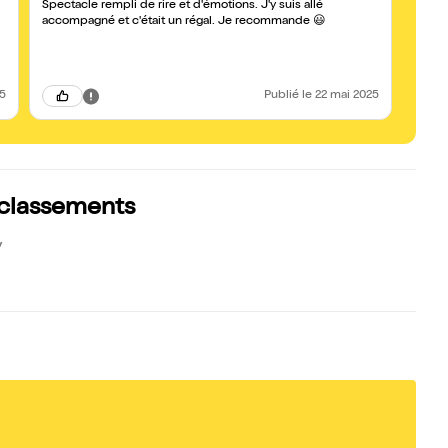
Spectacle rempli de rire et d'émotions. J'y suis allé
Troisi
Mélan
accompagné et c'était un régal. Je recommande 😃
par s
25
Publié
le 22 mai 2025
s classements
y