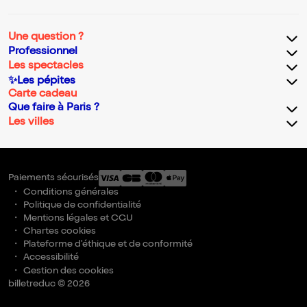
Une question ?
Professionnel
Les spectacles
✨Les pépites
Carte cadeau
Que faire à Paris ?
Les villes
Paiements sécurisés
Conditions générales
Politique de confidentialité
Mentions légales et CGU
Chartes cookies
Plateforme d'éthique et de conformité
Accessibilité
Gestion des cookies
billetreduc © 2026