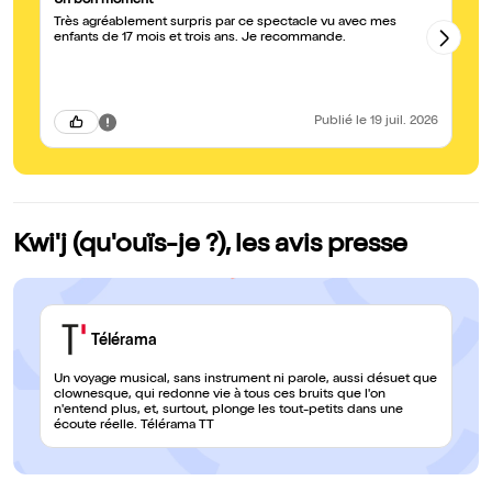
Un bon moment
Tr
Très agréablement surpris par ce spectacle vu avec mes
Un
enfants de 17 mois et trois ans. Je recommande.
le
ri
la
Publié
le 19 juil. 2026
Kwi'j (qu'ouïs-je ?), les avis presse
Télérama
Un voyage musical, sans instrument ni parole, aussi désuet que
clownesque, qui redonne vie à tous ces bruits que l'on
n'entend plus, et, surtout, plonge les tout-petits dans une
écoute réelle. Télérama TT