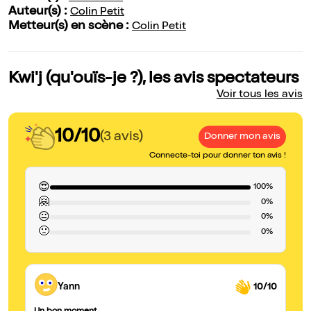
Auteur(s) :
Colin Petit
Metteur(s) en scène :
Colin Petit
Kwi'j (qu'ouïs-je ?), les avis spectateurs
Voir tous les avis
10/10
(3 avis)
Donner mon avis
Connecte-toi pour donner ton avis !
😍
100%
🤗
0%
😐
0%
🙁
0%
Yann
10/10