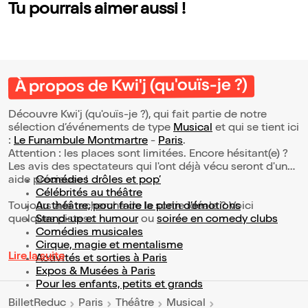
Tu pourrais aimer aussi !
À propos de Kwi'j (qu'ouïs-je ?)
Découvre Kwi'j (qu'ouïs-je ?), qui fait partie de notre
sélection d’événements de type
Musical
et qui se tient ici
:
Le Funambule Montmartre
-
Paris
.
Attention : les places sont limitées. Encore hésitant(e) ?
Les avis des spectateurs qui l'ont déjà vécu seront d'une
aide précieuse !
Comédies drôles et pop’
Célébrités au théâtre
Toujours à la recherche de la sortie idéale ? Voici
Au théâtre, pour faire le plein d’émotions
quelques pistes :
Stand-up et humour
ou
soirée en comedy clubs
Comédies musicales
Cirque, magie et mentalisme
Lire la suite
Activités et sorties à Paris
Expos & Musées à Paris
Pour les enfants, petits et grands
BilletReduc
Paris
Théâtre
Musical