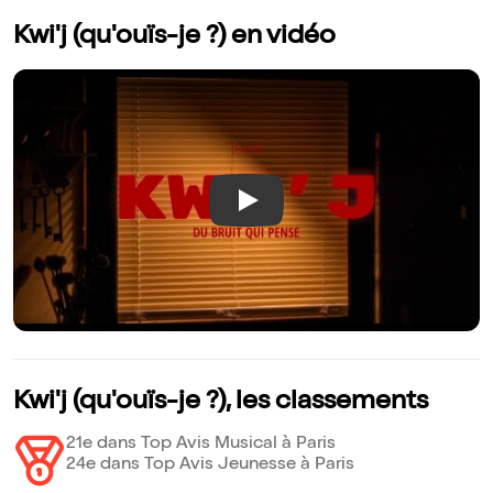
Kwi'j (qu'ouïs-je ?) en vidéo
Play
Kwi'j (qu'ouïs-je ?), les classements
21e dans Top Avis Musical à Paris
24e dans Top Avis Jeunesse à Paris