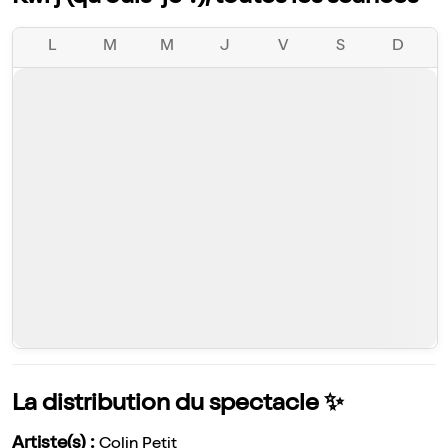
L
M
M
J
V
S
D
La distribution du spectacle ✨
Artiste(s) :
Colin Petit