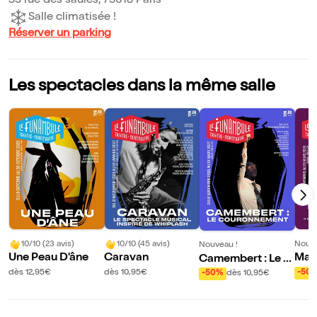
53 rue des saules, 75018 Paris
Salle climatisée !
Réserver un parking
Les spectacles dans la même salle
10/10 (23 avis)
10/10 (45 avis)
Nouve
Nouveau !
Une Peau D'âne
Caravan
Mau
Camembert : Le C
es
ouronnement
dès 12,95€
dès 10,95€
-50
-50%
dès 10,95€