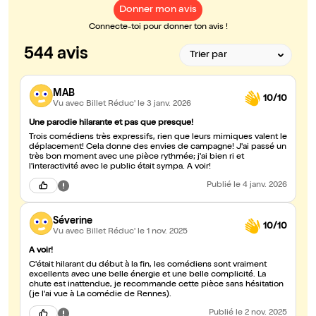
Donner mon avis
Connecte-toi pour donner ton avis !
544 avis
MAB
10/10
Vu avec Billet Réduc'
le 3 janv. 2026
Une parodie hilarante et pas que presque!
Trois comédiens très expressifs, rien que leurs mimiques valent le
déplacement! Cela donne des envies de campagne! J'ai passé un
très bon moment avec une pièce rythmée; j'ai bien ri et
l'interactivité avec le public était sympa. A voir!
Publié
le 4 janv. 2026
Séverine
10/10
Vu avec Billet Réduc'
le 1 nov. 2025
A voir!
C'était hilarant du début à la fin, les comédiens sont vraiment
excellents avec une belle énergie et une belle complicité. La
chute est inattendue, je recommande cette pièce sans hésitation
(je l'ai vue à La comédie de Rennes).
Publié
le 2 nov. 2025