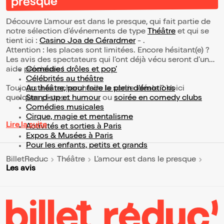
presque
Découvre L'amour est dans le presque, qui fait partie de
notre sélection d’événements de type
Théâtre
et qui se
tient ici :
Casino Joa de Gérardmer
- .
Attention : les places sont limitées. Encore hésitant(e) ?
Les avis des spectateurs qui l'ont déjà vécu seront d'une
aide précieuse !
Comédies drôles et pop’
Célébrités au théâtre
Toujours à la recherche de la sortie idéale ? Voici
Au théâtre, pour faire le plein d’émotions
quelques pistes :
Stand-up et humour
ou
soirée en comedy clubs
Comédies musicales
Cirque, magie et mentalisme
Lire la suite
Activités et sorties à Paris
Expos & Musées à Paris
Pour les enfants, petits et grands
BilletReduc
Théâtre
L'amour est dans le presque
Les avis